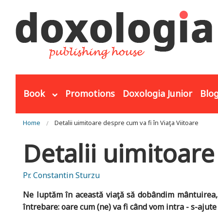
Skip to main content
Book
Promotions
Doxologia Junior
Blo
You are here
Home
Detalii uimitoare despre cum va fi în Viaţa Viitoare
Detalii uimitoare
Pr. Constantin Sturzu
Ne luptăm în această viaţă să dobândim mântuirea, d
întrebare: oare cum (ne) va fi când vom intra - s-ajut