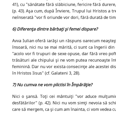
41), cu "sănătate fără slăbiciune, fericire fără durer
(p. 43). Aşa cum, după Înviere, Trupul lui Hristos a tr
neînserată "vor fi oriunde vor dori, fără durată de tim
6) Diferenţa dintre bărbaţi şi femei dispare?
Avva Iulian oferă iarăşi un răspuns oarecum neaştept
însoară, nici nu se mai mărită, ci sunt ca îngerii di
"acolo vor fi trupuri de sexe opuse, dar fără vreo pof
trăsături ale chipului şi ne vom putea recunoaşte înt
feminină. Dar nu vor exista consecinţe ale acestei dis
în Hristos Iisus" (cf. Galateni 3, 28).
7) Nu cumva ne vom plictisi în Împărăţie?
Nici o şansă. Toţi cei mântuiţi "vor aduce mulţumi
desfătărilor" (p. 42). Nici nu vom simţi nevoia să s
care să mergem, ca şi cum am înainta, ci vom vedea cu