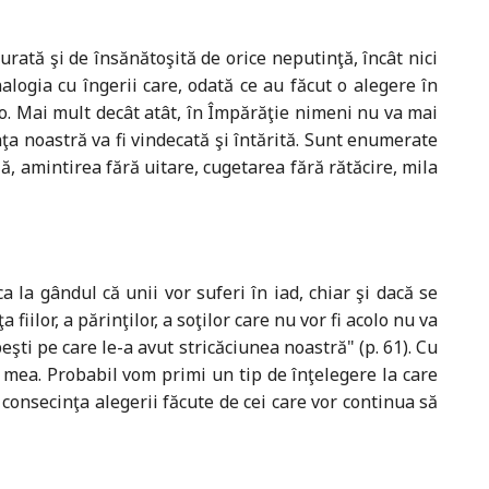
urată şi de însănătoşită de orice neputinţă, încât nici
logia cu îngerii care, odată ce au făcut o alegere în
-o. Mai mult decât atât, în Împărăţie nimeni nu va mai
nţa noastră va fi vindecată şi întărită. Sunt enumerate
ă, amintirea fără uitare, cugetarea fără rătăcire, mila
 la gândul că unii vor suferi în iad, chiar şi dacă se
iilor, a părinţilor, a soţilor care nu vor fi acolo nu va
peşti pe care le-a avut stricăciunea noastră" (p. 61). Cu
a mea. Probabil vom primi un tip de înţelegere la care
consecinţa alegerii făcute de cei care vor continua să