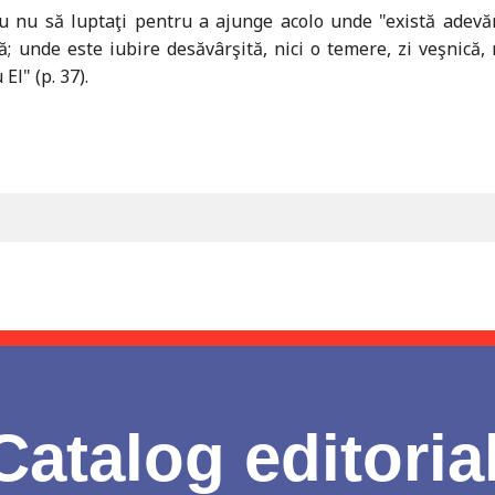
au nu să luptaţi pentru a ajunge acolo unde "există adevăra
ică; unde este iubire desăvârşită, nici o temere, zi veşnic
l" (p. 37).
Catalog editoria