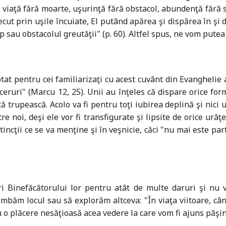
e, viaţă fără moarte, uşurinţă fără obstacol, abundenţă fără s
ecut prin uşile încuiate, El putând apărea şi dispărea în şi d
p sau obstacolul greutăţii" (p. 60). Altfel spus, ne vom putea
at pentru cei familiarizaţi cu acest cuvânt din Evanghelie a
n ceruri" (Marcu 12, 25). Unii au înţeles că dispare orice fo
tă trupească. Acolo va fi pentru toţi iubirea deplină şi nici
re noi, deşi ele vor fi transfigurate şi lipsite de orice urâ
tincţii ce se va menţine şi în veşnicie, căci "nu mai este par
ri Binefăcătorului lor pentru atât de multe daruri şi nu 
chimbăm locul sau să explorăm altceva: "În viaţa viitoare, c
 o plăcere nesăţioasă acea vedere la care vom fi ajuns păşin