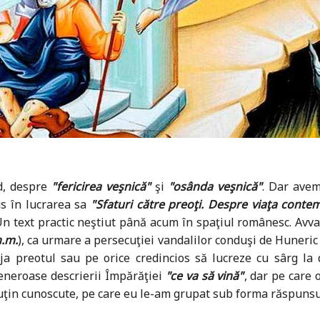
ad, despre
"fericirea veşnică"
şi
"osânda veşnică"
. Dar avem 
us în lucrarea sa
"Sfaturi către preoţi. Despre viaţa conte
Un text practic neştiut până acum în spaţiul românesc. Avva
n.m.
), ca urmare a persecuţiei vandalilor conduşi de Huneric (
uraja preotul sau pe orice credincios să lucreze cu sârg l
generoase descrierii Împărăţiei
"ce va să vină"
, dar pe care 
 puţin cunoscute, pe care eu le-am grupat sub forma răspunsur