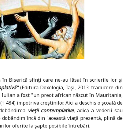
în Biserică sfinţi care ne-au lăsat în scrierile lor şi
mplativă"
(Editura Doxologia, Iaşi, 2013; traducere din
 Iulian a fost "un preot african născut în Mauritania,
† 484) împotriva creştinilor. Aici a deschis o şcoală de
a dobândirea
vieţii contemplative
, adică a vederii sau
o dobândim încă din "această viaţă prezentă, plină de
ilor oferite la şapte posibile întrebări.