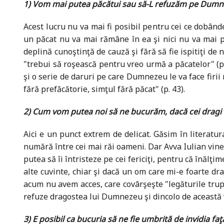
1) Vom mai putea păcătui sau să-L refuzăm pe Dum
Acest lucru nu va mai fi posibil pentru cei ce dobânde
un păcat nu va mai rămâne în ea şi nici nu va mai pu
deplină cunoştinţă de cauză şi fără să fie ispitiţi d
"trebui să roşească pentru vreo urmă a păcatelor" (p. 
şi o serie de daruri pe care Dumnezeu le va face firii
fără prefăcătorie, simţul fără păcat" (p. 43).
2) Cum vom putea noi să ne bucurăm, dacă cei dragi 
Aici e un punct extrem de delicat. Găsim în literatur
numără între cei mai răi oameni. Dar Avva Iulian vine cu
putea să îi întristeze pe cei fericiţi, pentru că înălţi
alte cuvinte, chiar şi dacă un om care mi-e foarte dr
acum nu avem acces, care covârşeşte "legăturile trupe
refuze dragostea lui Dumnezeu şi dincolo de această vi
3) E posibil ca bucuria să ne fie umbrită de invidia faţă