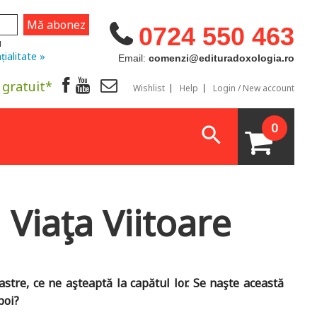
0724 550 463
u
țialitate »
Email:
comenzi@edituradoxologia.ro
 gratuit*
Wishlist
Help
Login / New account
0
 Viaţa Viitoare
tre, ce ne aşteaptă la capătul lor. Se naşte această
Apoi?