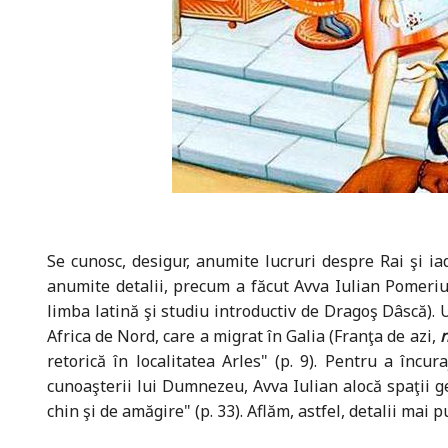
Se cunosc, desigur, anumite lucruri despre Rai şi i
anumite detalii, precum a făcut Avva Iulian Pomeri
limba latină şi studiu introductiv de Dragoş Dâscă). 
Africa de Nord, care a migrat în Galia (Franţa de azi,
retorică în localitatea Arles" (p. 9). Pentru a înc
cunoaşterii lui Dumnezeu, Avva Iulian alocă spaţii 
chin şi de amăgire" (p. 33). Aflăm, astfel, detalii mai