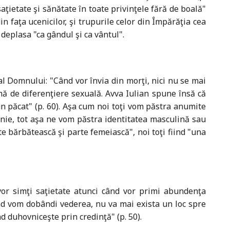
aţietate şi sănătate în toate privinţele fără de boală"
in faţa ucenicilor, şi trupurile celor din Împărăţia cea
 deplasa "ca gândul şi ca vântul".
l Domnului: "Când vor învia din morţi, nici nu se mai
rmă de diferenţiere sexuală. Avva Iulian spune însă că
 un păcat" (p. 60). Aşa cum noi toţi vom păstra anumite
ţenie, tot aşa ne vom păstra identitatea masculină sau
te bărbătească şi parte femeiască", noi toţi fiind "una
vor simţi saţietate atunci când vor primi abundenţa
ând vom dobândi vederea, nu va mai exista un loc spre
d duhovniceşte prin credinţă" (p. 50).