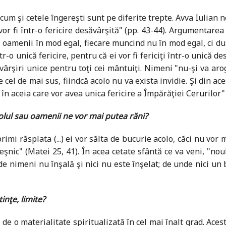
 cum şi cetele îngereşti sunt pe diferite trepte. Avva Iulian n
 vor fi într-o fericire desăvârşită" (pp. 43-44). Argumentar
oamenii în mod egal, fiecare muncind nu în mod egal, ci după
tr-o unică fericire, pentru că ei vor fi fericiţi într-o unică d
ârşiri unice pentru toţi cei mântuiţi. Nimeni "nu-şi va aro
e cel de mai sus, fiindcă acolo nu va exista invidie. Şi din ace
în aceia care vor avea unica fericire a Împărăţiei Cerurilor" 
volul sau oamenii ne vor mai putea răni?
 primi răsplata (...) ei vor sălta de bucurie acolo, căci nu vor 
l veşnic" (Matei 25, 41). În acea cetate sfântă ce va veni, "no
de nimeni nu înşală şi nici nu este înşelat; de unde nici un
nţe, limite?
de o materialitate spiritualizată în cel mai înalt grad. Aces