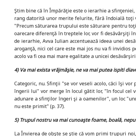
Ştim bine că în Împărăţie este o ierarhie a sfinţeniei,
rang datorită unor merite felurite, fără îndoială toţi
"Precum săturarea trupului este săturare pentru toţi 
oarecare diferenţă în treptele lor, vor fi desăvârşiţi în
de ierarhie, Avva Iulian accentuează ideea unei desăv
aroganţă, nici cel care este mai jos nu va fi invidios p
acolo va fi cea mai mare egalitate a unicei desăvârşiri 
4) Va mai exista vrăjmăşie, ne va mai putea ispiti dia
Categoric, nu. Sfinţii "se vor veseli acolo, căci îşi vor
îngerii lui" vor merge în locul gătit lor, "în focul ce
adunare a sfinţilor îngeri şi a oamenilor", un loc "un
nu este primit" (p. 37).
5) Trupul nostru va mai cunoaşte foame, boală, neputi
La Învierea de obşte se ştie că vom primi trupuri noi, 