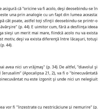
e asigură că "oricine va fi acolo, deşi deosebindu-se în
ea este una prin analogie cu un fapt din lumea aceasta:
 cât poate, astfel toţi sfinţii deosebindu-se printr-o
esăvârşire" (p. 44). E uimitor cum, fără a desfiinţa ideea
ga sieşi un merit mai mare, fiindcă acolo nu va exista
st motiv, deşi va exista diferenţă între lăcaşuri, totuşi
(p. 44).
mai avea nici un vrăjmaş" (p. 34). De altfel, "diavolul şi
ul Ierusalim" (Apocalipsa 21, 2), va fi o "binecuvântată
 binecuvântat nu este izgonit şi unde nici un nelegiuit
tea vor fi "înzestrate cu nestricăciune şi nemurire" (p.