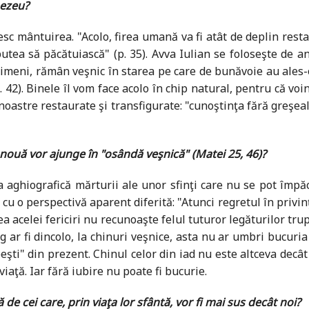
nezeu?
sc mântuirea. "Acolo, firea umană va fi atât de deplin resta
tea să păcătuiască" (p. 35). Avva Iulian se foloseşte de ana
e nimeni, rămân veşnic în starea pe care de bunăvoie au ales
42). Binele îl vom face acolo în chip natural, pentru că voi
 noastre restaurate şi transfigurate: "cunoştinţa fără greşeal
nouă vor ajunge în "osândă veşnică" (Matei 25, 46)?
a aghiografică mărturii ale unor sfinţi care nu se pot împăca
 o perspectivă aparent diferită: "Atunci regretul în privinţa f
mea acelei fericiri nu recunoaşte felul tuturor legăturilor tru
ag ar fi dincolo, la chinuri veşnice, asta nu ar umbri bucuri
şti" din prezent. Chinul celor din iad nu este altceva decât 
aţă. Iar fără iubire nu poate fi bucurie.
 de cei care, prin viaţa lor sfântă, vor fi mai sus decât noi?