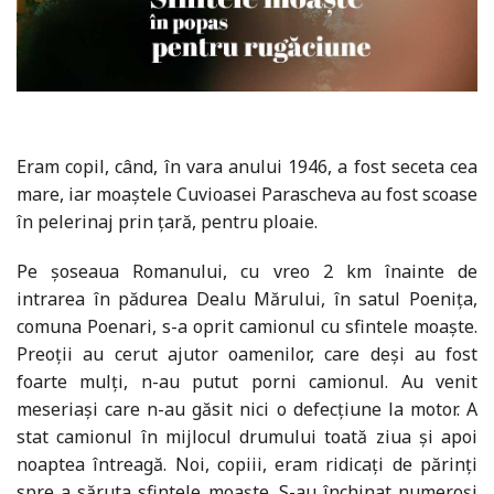
Eram copil, când, în vara anului 1946, a fost seceta cea
mare, iar moaștele Cuvioasei Parascheva au fost scoase
în pelerinaj prin țară, pentru ploaie.
Pe șoseaua Romanului, cu vreo 2 km înainte de
intrarea în pădurea Dealu Mărului, în satul Poenița,
comuna Poenari, s-a oprit camionul cu sfintele moaște.
Preoții au cerut ajutor oamenilor, care deși au fost
foarte mulți, n-au putut porni camionul. Au venit
meseriași care n-au găsit nici o defecțiune la motor. A
stat camionul în mijlocul drumului toată ziua și apoi
noaptea întreagă. Noi, copiii, eram ridicați de părinți
spre a săruta sfintele moaște. S-au închinat numeroși