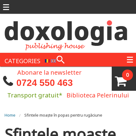
Skip to main content
CATEGORIES
Abonare la newsletter
0
0724 550 463
Transport gratuit*
Biblioteca Pelerinului
You are here
Home
Sfintele moaște în popas pentru rugăciune
Sfintele moaște