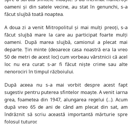
oameni și din satele vecine, au stat în genunchi, s-a
făcut slujbă toată noaptea.
A doua zi a venit Mitropolitul și mai mulți preoți, s-a
făcut slujbă mare la care au participat foarte mulți
oameni. După marea slujbă, camionul a plecat mai
departe. Țin minte (deoarece casa noastră era la vreo
50 de metri de acest loc) cum vorbeau vârstnicii că acel
loc nu era curat: s-ar fi făcut niște crime sau alte
nenorociri în timpul războiului.
După aceea nu s-a mai vorbit despre acest fapt
sugestiv pentru puterea sfintelor moaște. A venit iarna
grea, foametea din 1947, alungarea regelui (…). Acum
după vreo 65 de ani de când am plecat din sat, am
îndrăznit să scriu această importantă mărturie spre
folosul tuturor.