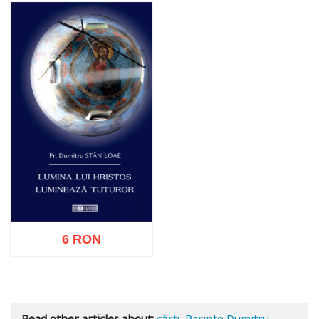
6 RON
Add to cart
Add to wish list
Read other articles about:
cărți
,
Parinte Dumitru