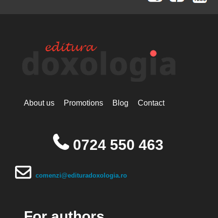
About us
Promotions
Blog
Contact
0724 550 463
comenzi@edituradoxologia.ro
For authors