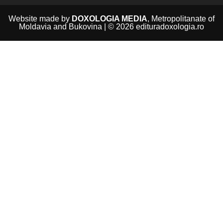
Website made by
DOXOLOGIA MEDIA
, Metropolitanate of
Moldavia and Bukovina | © 2026 edituradoxologia.ro