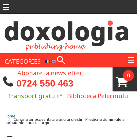
Skip to main content
CATEGORIES
Abonare la newsletter
0
0724 550 463
Transport gratuit*
Biblioteca Pelerinului
You are here
Home
Cununa binecuvantata a anului crestin. Predici la duminicile si
sarbatorile anului liturgic