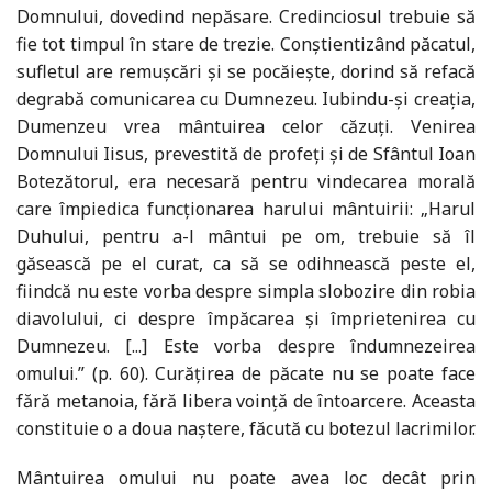
Domnului, dovedind nepăsare. Credinciosul trebuie să
fie tot timpul în stare de trezie. Conştientizând păcatul,
sufletul are remuşcări şi se pocăieşte, dorind să refacă
degrabă comunicarea cu Dumnezeu. Iubindu-şi creaţia,
Dumenzeu vrea mântuirea celor căzuţi. Venirea
Domnului Iisus, prevestită de profeţi şi de Sfântul Ioan
Botezătorul, era necesară pentru vindecarea morală
care împiedica funcţionarea harului mântuirii: „Harul
Duhului, pentru a-l mântui pe om, trebuie să îl
găsească pe el curat, ca să se odihnească peste el,
fiindcă nu este vorba despre simpla slobozire din robia
diavolului, ci despre împăcarea şi împrietenirea cu
Dumnezeu. [...] Este vorba despre îndumnezeirea
omului.” (p. 60). Curăţirea de păcate nu se poate face
fără metanoia, fără libera voinţă de întoarcere. Aceasta
constituie o a doua naştere, făcută cu botezul lacrimilor.
Mântuirea omului nu poate avea loc decât prin