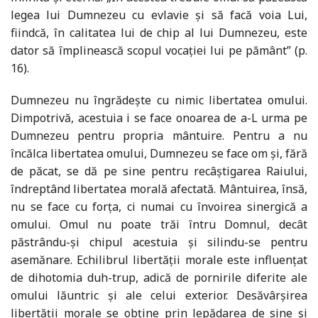
legea lui Dumnezeu cu evlavie şi să facă voia Lui,
fiindcă, în calitatea lui de chip al lui Dumnezeu, este
dator să împlinească scopul vocaţiei lui pe pământ” (p.
16).
Dumnezeu nu îngrădeşte cu nimic libertatea omului.
Dimpotrivă, acestuia i se face onoarea de a-L urma pe
Dumnezeu pentru propria mântuire. Pentru a nu
încălca libertatea omului, Dumnezeu se face om şi, fără
de păcat, se dă pe sine pentru recâştigarea Raiului,
îndreptând libertatea morală afectată. Mântuirea, însă,
nu se face cu forţa, ci numai cu învoirea sinergică a
omului. Omul nu poate trăi întru Domnul, decât
păstrându-şi chipul acestuia şi silindu-se pentru
asemănare. Echilibrul libertăţii morale este influenţat
de dihotomia duh-trup, adică de pornirile diferite ale
omului lăuntric şi ale celui exterior. Desăvârşirea
libertăţii morale se obţine prin lepădarea de sine şi