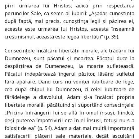
prin urmarea lui Hristos, adică prin respectarea
poruncilor Sale, ca semn al iubirii: „Aşadar, cunoştinţa
după faptă, mai precis, cunoştinţa legii şi păzirea ei,
aceasta este urmarea lui Hristos, aceasta înseamnă
creştinismul, aceasta este legea libertăţii” (p. 39).
Consecinţele încălcării libertăţii morale, ale trădării lui
Dumnezeu, sunt păcatul şi moartea. Păcatul duce la
despărţirea de Dumenezeu, la moarte sufletească.
Păcatul îndepărtează îngerul păzitor, lăsând sufletul
fără apărare. Dând curs nu voinţei iubitoare de lege,
cea după chipul lui Dumnezeu, ci celei iubitoare de
fărădelege a diavolului, Adam şi-a încălcat propria
libertate morală, păcătuind şi suportând consecinţele:
„Pricina înfrângerii lui se află în omul însuşi, fiindcă,
deşi puterea împotrivirii era în el însuşi, totuşi nu s-a
folosit de ea” (p. 54). Adam a dat mai multă importanţă
satisfacerii plăcerii sale materiale, decât ascultării