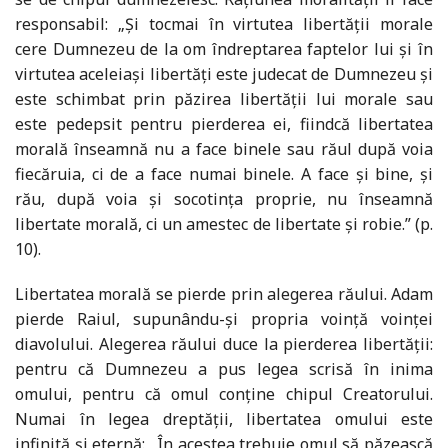
responsabil: „Şi tocmai în virtutea libertăţii morale
cere Dumnezeu de la om îndreptarea faptelor lui şi în
virtutea aceleiaşi libertăţi este judecat de Dumnezeu şi
este schimbat prin păzirea libertăţii lui morale sau
este pedepsit pentru pierderea ei, fiindcă libertatea
morală înseamnă nu a face binele sau răul după voia
fiecăruia, ci de a face numai binele. A face şi bine, şi
rău, după voia şi socotinţa proprie, nu înseamnă
libertate morală, ci un amestec de libertate şi robie.” (p.
10).
Libertatea morală se pierde prin alegerea răului. Adam
pierde Raiul, supunându-şi propria voinţă voinţei
diavolului. Alegerea răului duce la pierderea libertăţii:
pentru că Dumnezeu a pus legea scrisă în inima
omului, pentru că omul conţine chipul Creatorului.
Numai în legea dreptăţii, libertatea omului este
infinită şi eternă: „În acestea trebuie omul să păzească