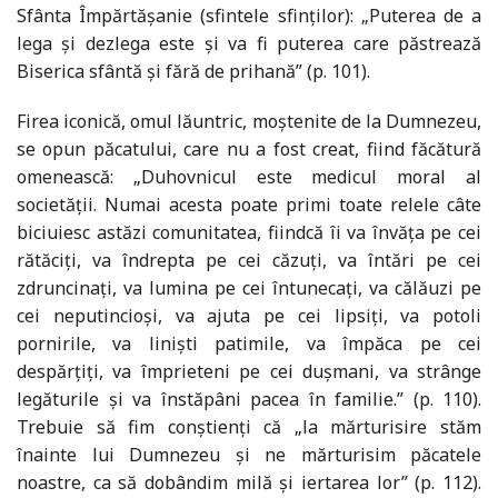
Sfânta Împărtăşanie (sfintele sfinţilor): „Puterea de a
lega şi dezlega este şi va fi puterea care păstrează
Biserica sfântă şi fără de prihană” (p. 101).
Firea iconică, omul lăuntric, moştenite de la Dumnezeu,
se opun păcatului, care nu a fost creat, fiind făcătură
omenească: „Duhovnicul este medicul moral al
societăţii. Numai acesta poate primi toate relele câte
biciuiesc astăzi comunitatea, fiindcă îi va învăţa pe cei
rătăciţi, va îndrepta pe cei căzuţi, va întări pe cei
zdruncinaţi, va lumina pe cei întunecaţi, va călăuzi pe
cei neputincioşi, va ajuta pe cei lipsiţi, va potoli
pornirile, va linişti patimile, va împăca pe cei
despărţiţi, va împrieteni pe cei duşmani, va strânge
legăturile şi va înstăpâni pacea în familie.” (p. 110).
Trebuie să fim conştienţi că „la mărturisire stăm
înainte lui Dumnezeu şi ne mărturisim păcatele
noastre, ca să dobândim milă şi iertarea lor” (p. 112).