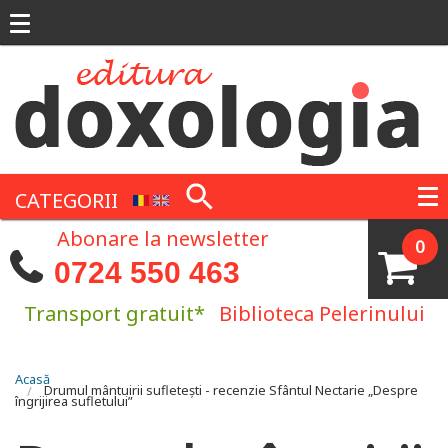
Mergi la conţinutul principal
CATEGORII
Abonare la newsletter
0
0724 550 463
Transport gratuit*
Biblioteca Pelerinului
Eşti aici
Acasă
Drumul mântuirii sufletești - recenzie Sfântul Nectarie „Despre
îngrijirea sufletului”