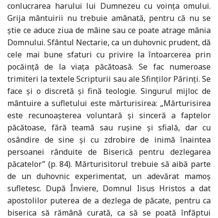
conlucrarea harului lui Dumnezeu cu voinţa omului.
Grija mântuirii nu trebuie amânată, pentru că nu se
ştie ce aduce ziua de mâine sau ce poate atrage mânia
Domnului. Sfântul Nectarie, ca un duhovnic prudent, dă
cele mai bune sfaturi cu privire la întoarcerea prin
pocăinţă de la viaţa păcătoasă. Se fac numeroase
trimiteri la textele Scripturii sau ale Sfinţilor Părinţi. Se
face şi o discretă şi fină teologie. Singurul mijloc de
mântuire a sufletului este mărturisirea: „Mărturisirea
este recunoaşterea voluntară şi sinceră a faptelor
păcătoase, fără teamă sau ruşine şi sfială, dar cu
osândire de sine şi cu zdrobire de inimă înaintea
persoanei rânduite de Biserică pentru dezlegarea
păcatelor” (p. 84). Mărturisitorul trebuie să aibă parte
de un duhovnic experimentat, un adevărat mamoş
sufletesc. După Înviere, Domnul Iisus Hristos a dat
apostolilor puterea de a dezlega de păcate, pentru ca
biserica să rămână curată, ca să se poată înfăptui