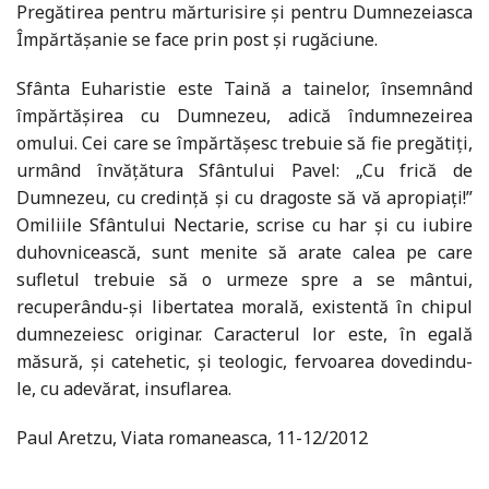
Pregătirea pentru mărturisire şi pentru Dumnezeiasca
Împărtăşanie se face prin post şi rugăciune.
Sfânta Euharistie este Taină a tainelor, însemnând
împărtăşirea cu Dumnezeu, adică îndumnezeirea
omului. Cei care se împărtăşesc trebuie să fie pregătiţi,
urmând învăţătura Sfântului Pavel: „Cu frică de
Dumnezeu, cu credinţă şi cu dragoste să vă apropiaţi!”
Omiliile Sfântului Nectarie, scrise cu har şi cu iubire
duhovnicească, sunt menite să arate calea pe care
sufletul trebuie să o urmeze spre a se mântui,
recuperându-şi libertatea morală, existentă în chipul
dumnezeiesc originar. Caracterul lor este, în egală
măsură, şi catehetic, şi teologic, fervoarea dovedindu-
le, cu adevărat, insuflarea.
Paul Aretzu, Viata romaneasca, 11-12/2012