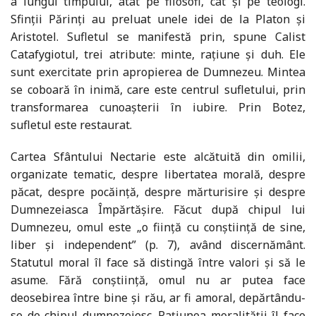
a lungul timpului, atât pe filosofi, cât şi pe teologi.
Sfinţii Părinţi au preluat unele idei de la Platon şi
Aristotel. Sufletul se manifestă prin, spune Calist
Catafygiotul, trei atribute: minte, raţiune şi duh. Ele
sunt exercitate prin apropierea de Dumnezeu. Mintea
se coboară în inimă, care este centrul sufletului, prin
transformarea cunoaşterii în iubire. Prin Botez,
sufletul este restaurat.
Cartea Sfântului Nectarie este alcătuită din omilii,
organizate tematic, despre libertatea morală, despre
păcat, despre pocăinţă, despre mărturisire şi despre
Dumnezeiasca Împărtăşire. Făcut după chipul lui
Dumnezeu, omul este „o fiinţă cu conştiinţă de sine,
liber şi independent” (p. 7), având discernământ.
Statutul moral îl face să distingă între valori şi să le
asume. Fără conştiinţă, omul nu ar putea face
deosebirea între bine şi rău, ar fi amoral, depărtându-
se de chipul dumnezeiesc. Raţiunea moralităţii îl face