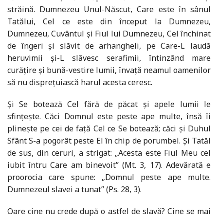
străină. Dumnezeu Unul-Născut, Care este în sânul
Tatălui, Cel ce este din început la Dumnezeu,
Dumnezeu, Cuvântul și Fiul lui Dumnezeu, Cel închinat
de îngeri și slăvit de arhangheli, pe Care-L laudă
heruvimii și-L slăvesc serafimii, întinzând mare
curățire și bună-vestire lumii, învață neamul oamenilor
să nu disprețuiască harul acesta ceresc.
Și Se botează Cel fără de păcat și apele lumii le
sfințește. Căci Domnul este peste ape multe, însă îi
plinește pe cei de față Cel ce Se botează; căci și Duhul
Sfânt S-a pogorât peste El în chip de porumbel. Și Tatăl
de sus, din ceruri, a strigat: „Acesta este Fiul Meu cel
iubit întru Care am binevoit” (Mt. 3, 17). Adevărată e
proorocia care spune: „Domnul peste ape multe.
Dumnezeul slavei a tunat” (Ps. 28, 3).
Oare cine nu crede după o astfel de slavă? Cine se mai