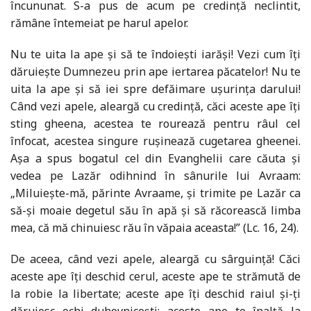
încununat. S-a pus de acum pe credință neclintit,
rămâne întemeiat pe harul apelor.
Nu te uita la ape și să te îndoiești iarăși! Vezi cum îți
dăruiește Dumnezeu prin ape iertarea păcatelor! Nu te
uita la ape și să iei spre defăimare ușurința darului!
Când vezi apele, aleargă cu credință, căci aceste ape îți
sting gheena, acestea te rourează pentru râul cel
înfocat, acestea singure rușinează cugetarea gheenei.
Așa a spus bogatul cel din Evanghelii care căuta și
vedea pe Lazăr odihnind în sânurile lui Avraam:
„Miluiește-mă, părinte Avraame, și trimite pe Lazăr ca
să-și moaie degetul său în apă și să răcorească limba
mea, că mă chinuiesc rău în văpaia aceasta!” (Lc. 16, 24).
De aceea, când vezi apele, aleargă cu sârguință! Căci
aceste ape îți deschid cerul, aceste ape te strămută de
la robie la libertate; aceste ape îți deschid raiul și-ți
dăruiesc ochi duhovnicești; aceste ape te înalță la