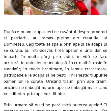
După ce m-am ocupat ieri de cuvântul despre prooroci
și patriarhi, au rămas puține din creațiile lui
Dumnezeu. Căci toate se spală prin ape și se adapă și
se curăță. Și, într-adevăr, firea apelor e una, dar se
împarte în multe părți prin zidiri: în viță se face
acritură, în untdelemn unduioasă; în crin albă, roșie în
trandafir; în roade hrănitoare, în lemne crescătoare;
patrupedele le adapă și pe pești îi hrănește; trupurile
oamenilor le curăță. Oricând trăim, prin ape trăim;
oricând ne îmbogățim, prin ape ne îmbogățim; oricând
ne odihnim, prin ape ne odihnim.
Prin urmare să nu ți se pară mică puterea apelor! Ci
acestea toate le trec pentru lungimea cuvântului. De