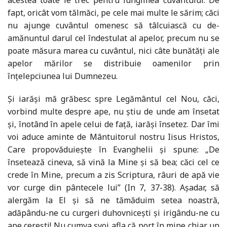
fapt, oricât vom tălmăci, pe cele mai multe le sărim; căci
nu ajunge cuvântul omenesc să tâlcuiască cu de-
amănuntul darul cel îndestulat al apelor, precum nu se
poate măsura marea cu cuvântul, nici câte bunătăți ale
apelor mărilor se distribuie oamenilor prin
înțelepciunea lui Dumnezeu.
Și iarăși mă grăbesc spre Legământul cel Nou, căci,
vorbind multe despre ape, nu știu de unde am însetat
și, înotând în apele celui de față, iarăși însetez. Dar îmi
voi aduce aminte de Mântuitorul nostru Iisus Hristos,
Care propovăduiește în Evanghelii și spune: „De
însetează cineva, să vină la Mine și să bea; căci cel ce
crede în Mine, precum a zis Scriptura, râuri de apă vie
vor curge din pântecele lui” (In 7, 37-38). Așadar, să
alergăm la El și să ne tămăduim setea noastră,
adăpându-ne cu curgeri duhovnicești și irigându-ne cu
ape cerești! Nu cumva șvoi afla că port în mine chiar un