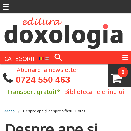
Mergi la conţinutul principal
CATEGORII
Abonare la newsletter
0
0724 550 463
Transport gratuit*
Biblioteca Pelerinului
Eşti aici
Acasă
Despre ape și despre Sfântul Botez
Despre ape și