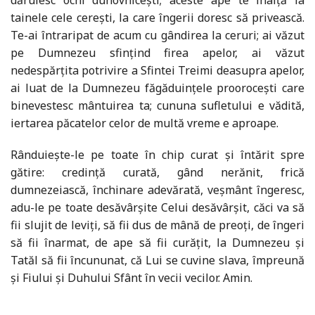
tainele cele cerești, la care îngerii doresc să privească.
Te-ai întraripat de acum cu gândirea la ceruri; ai văzut
pe Dumnezeu sfințind firea apelor, ai văzut
nedespărțita potrivire a Sfintei Treimi deasupra apelor,
ai luat de la Dumnezeu făgăduințele proorocești care
binevestesc mântuirea ta; cununa sufletului e vădită,
iertarea păcatelor celor de multă vreme e aproape.
Rânduiește-le pe toate în chip curat și întărit spre
gătire: credință curată, gând nerănit, frică
dumnezeiască, închinare adevărată, veșmânt îngeresc,
adu-le pe toate desăvârșite Celui desăvârșit, căci va să
fii slujit de leviți, să fii dus de mână de preoți, de îngeri
să fii înarmat, de ape să fii curățit, la Dumnezeu și
Tatăl să fii încununat, că Lui se cuvine slava, împreună
și Fiului și Duhului Sfânt în vecii vecilor. Amin.