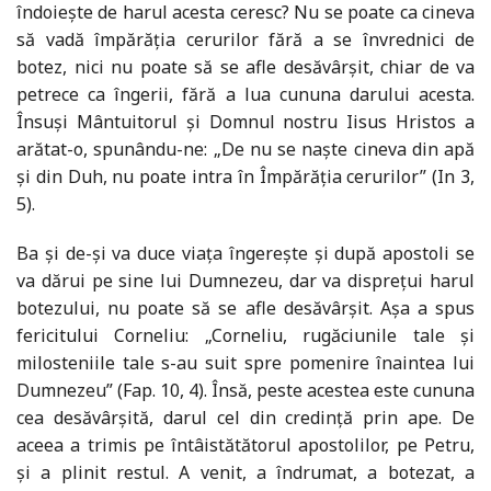
îndoiește de harul acesta ceresc? Nu se poate ca cineva
să vadă împărăția cerurilor fără a se învrednici de
botez, nici nu poate să se afle desăvârșit, chiar de va
petrece ca îngerii, fără a lua cununa darului acesta.
Însuși Mântuitorul și Domnul nostru Iisus Hristos a
arătat-o, spunându-ne: „De nu se naște cineva din apă
și din Duh, nu poate intra în Împărăția cerurilor” (In 3,
5).
Ba și de-și va duce viața îngerește și după apostoli se
va dărui pe sine lui Dumnezeu, dar va disprețui harul
botezului, nu poate să se afle desăvârșit. Așa a spus
fericitului Corneliu: „Corneliu, rugăciunile tale și
milosteniile tale s-au suit spre pomenire înaintea lui
Dumnezeu” (Fap. 10, 4). Însă, peste acestea este cununa
cea desăvârșită, darul cel din credință prin ape. De
aceea a trimis pe întâistătătorul apostolilor, pe Petru,
și a plinit restul. A venit, a îndrumat, a botezat, a