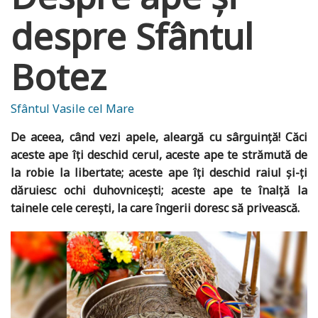
despre Sfântul
Botez
Sfântul Vasile cel Mare
De aceea, când vezi apele, aleargă cu sârguință! Căci
aceste ape îți deschid cerul, aceste ape te strămută de
la robie la libertate; aceste ape îți deschid raiul și-ți
dăruiesc ochi duhovnicești; aceste ape te înalță la
tainele cele cerești, la care îngerii doresc să privească.