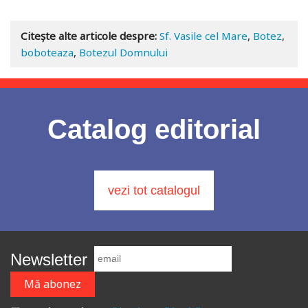
Adaugă în coș
Wishlist
Citește alte articole despre:
Sf. Vasile cel Mare
,
Botez
,
boboteaza
,
Botezul Domnului
Catalog editorial
vezi tot catalogul
Newsletter