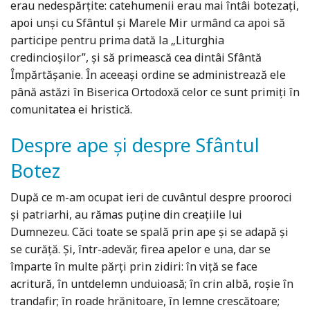
erau nedespărțite: catehumenii erau mai întâi botezați,
apoi unși cu Sfântul și Marele Mir urmând ca apoi să
participe pentru prima dată la „Liturghia
credincioșilor”, și să primească cea dintâi Sfântă
Împărtășanie. În aceeași ordine se administrează ele
până astăzi în Biserica Ortodoxă celor ce sunt primiți în
comunitatea ei hristică.
Despre ape și despre Sfântul
Botez
După ce m-am ocupat ieri de cuvântul despre prooroci
și patriarhi, au rămas puține din creațiile lui
Dumnezeu. Căci toate se spală prin ape și se adapă și
se curăță. Și, într-adevăr, firea apelor e una, dar se
împarte în multe părți prin zidiri: în viță se face
acritură, în untdelemn unduioasă; în crin albă, roșie în
trandafir; în roade hrănitoare, în lemne crescătoare;