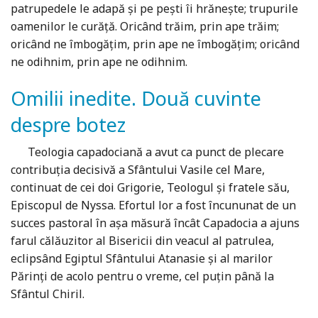
patrupedele le adapă și pe pești îi hrănește; trupurile
oamenilor le curăță. Oricând trăim, prin ape trăim;
oricând ne îmbogățim, prin ape ne îmbogățim; oricând
ne odihnim, prin ape ne odihnim.
Omilii inedite. Două cuvinte
despre botez
Teologia capadociană a avut ca punct de plecare
contribuţia decisivă a Sfântului Vasile cel Mare,
continuat de cei doi Grigorie, Teologul și fratele său,
Episcopul de Nyssa. Efortul lor a fost încununat de un
succes pastoral în aşa măsură încât Capadocia a ajuns
farul călăuzitor al Bisericii din veacul al patrulea,
eclipsând Egiptul Sfântului Atanasie şi al marilor
Părinţi de acolo pentru o vreme, cel puţin până la
Sfântul Chiril.