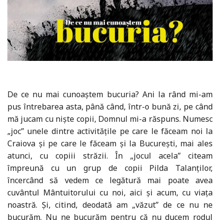
De ce nu mai cunoaștem bucuria? Ani la rând mi-am
pus întrebarea asta, până când, într-o bună zi, pe când
mă jucam cu niște copii, Domnul mi-a răspuns. Numesc
„joc” unele dintre activitățile pe care le făceam noi la
Craiova și pe care le făceam și la București, mai ales
atunci, cu copiii străzii. În „jocul acela” citeam
împreună cu un grup de copii Pilda Talanților,
încercând să vedem ce legătură mai poate avea
cuvântul Mântuitorului cu noi, aici și acum, cu viața
noastră. Și, citind, deodată am „văzut” de ce nu ne
bucurăm. Nu ne bucurăm pentru că nu ducem rodul