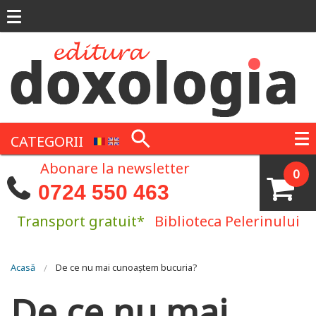
Mergi la conţinutul principal
CATEGORII
Abonare la newsletter
0
0724 550 463
Transport gratuit*
Biblioteca Pelerinului
Eşti aici
Acasă
De ce nu mai cunoaștem bucuria?
De ce nu mai