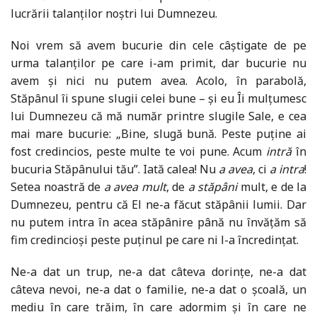
lucrării talanților noștri lui Dumnezeu.
Noi vrem să avem bucurie din cele câștigate de pe
urma talanților pe care i-am primit, dar bucurie nu
avem și nici nu putem avea. Acolo, în parabolă,
Stăpânul îi spune slugii celei bune – și eu Îi mulțumesc
lui Dumnezeu că mă număr printre slugile Sale, e cea
mai mare bucurie: „Bine, slugă bună. Peste puține ai
fost credincios, peste multe te voi pune. Acum
intr
ă
în
bucuria Stăpânului tău”. Iată calea! Nu
a avea
, ci
a intra
!
Setea noastră de
a avea mult
, de
a st
ă
pâni
mult, e de la
Dumnezeu, pentru că El ne-a făcut stăpânii lumii. Dar
nu putem intra în acea stăpânire până nu învățăm să
fim credincioși peste puținul pe care ni l-a încredințat.
Ne-a dat un trup, ne-a dat câteva dorințe, ne-a dat
câteva nevoi, ne-a dat o familie, ne-a dat o școală, un
mediu în care trăim, în care adormim și în care ne