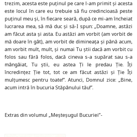
trezim, acesta este puținul pe care l-am primit și acesta
este locul în care eu trebuie să fiu credincioasă peste
puținul meu și, în fiecare seară, după ce mi-am încheiat
lucrarea mea, să mă duc și să-I spun: „Doamne, astăzi
am făcut asta și asta. Eu astăzi am vorbit (am vorbit de
mă doare în gât), am vorbit de dimineața și până acum,
am vorbit mult, mult, și numai Tu știi dacă am vorbit cu
folos sau fără folos, dacă cineva s-a supărat sau s-a
mângâiat, Tu știi, eu astea Ți le predau Ție. Îți
încredințez Ție tot, tot ce am făcut astăzi și Ție Îți
mulțumesc pentru toate!”. Atunci, Domnul zice: „Bine,
acum intră în bucuria Stăpânului tău!”.
Extras din volumul „Meșteșugul Bucuriei”-