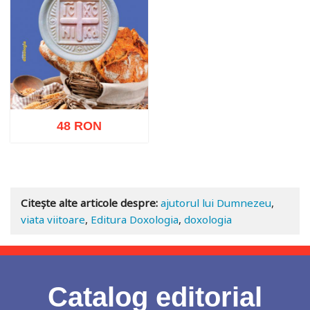
48 RON
Adaugă în coș
Wishlist
Citește alte articole despre:
ajutorul lui Dumnezeu
,
viata viitoare
,
Editura Doxologia
,
doxologia
Catalog editorial