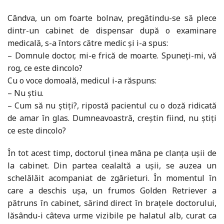
Cândva, un om foarte bolnav, pregătindu-se să plece
dintr-un cabinet de dispensar după o examinare
medicală, s-a întors către medic și i-a spus:
– Domnule doctor, mi-e frică de moarte. Spuneți-mi, vă
rog, ce este dincolo?
Cu o voce domoală, medicul i-a răspuns:
– Nu știu.
– Cum să nu știți?, ripostă pacientul cu o doză ridicată
de amar în glas. Dumneavoastră, creștin fiind, nu știți
ce este dincolo?
În tot acest timp, doctorul ținea mâna pe clanța ușii de
la cabinet. Din partea cealaltă a ușii, se auzea un
schelălăit acompaniat de zgârieturi. În momentul în
care a deschis ușa, un frumos Golden Retriever a
pătruns în cabinet, sărind direct în brațele doctorului,
lăsându-i câteva urme vizibile pe halatul alb, curat ca