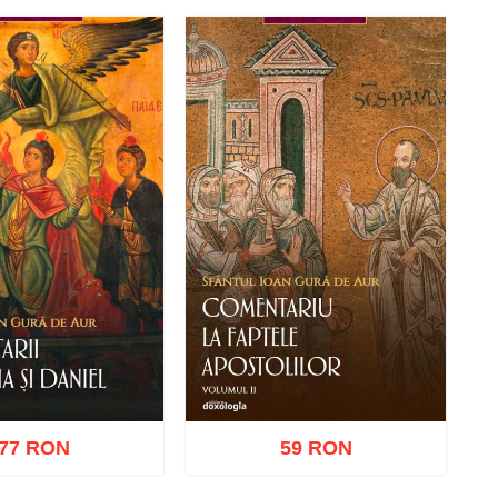
ă în coș
Wishlist
Adaugă în coș
Wishlist
77 RON
59 RON