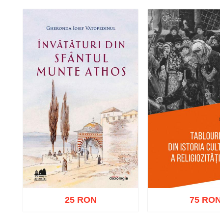
Adaugă în coș
Wishlist
Adaugă în coș
W
25 RON
75 RO