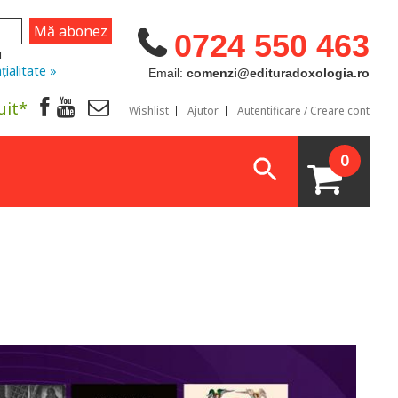
0724 550 463
u
țialitate »
Email:
comenzi@edituradoxologia.ro
uit*
Wishlist
Ajutor
Autentificare / Creare cont
0