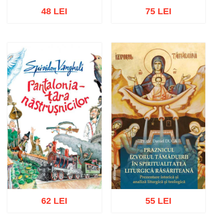
48 LEI
75 LEI
Stoc epuizat
Adaugă în coș
Wishlist
62 LEI
55 LEI