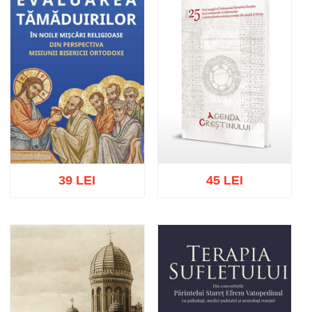
39 LEI
45 LEI
Stoc epuizat
Adaugă în coș
Wishlist