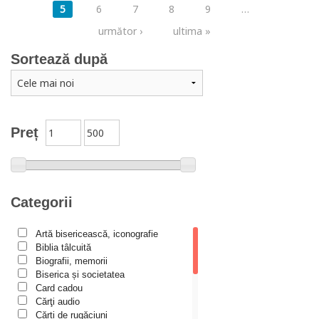
5
6
7
8
9
…
următor ›
ultima »
Sortează după
Preț
Categorii
Artă bisericească, iconografie
Biblia tâlcuită
Biografii, memorii
Biserica și societatea
Card cadou
Cărţi audio
Cărți de rugăciuni