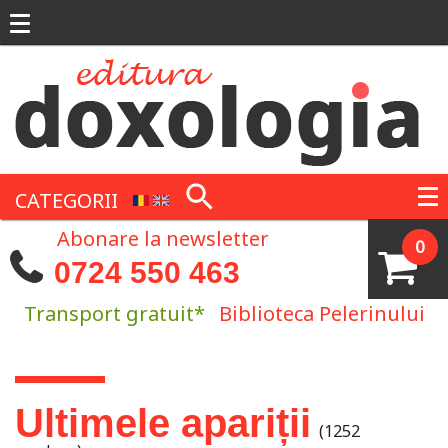
Mergi la conţinutul principal
CATEGORII
Abonare la newsletter
0
0724 550 463
Transport gratuit*
Biblioteca Pelerinului
Eşti aici
Ultimele apariții
(1252