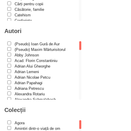
Cărți pentru copii
Căsătorie, familie
Catehism
Conferințe
Cuvinte duhovniceşti
Autori
Dicționare
Dogmatică
Filocalia
(Pseudo) Ioan Gură de Aur
International Orthodox Theological
(Pseudo) Maxim Mărturisitorul
Association
Abby Johnson
Istoria Bisericii
Acad. Florin Constantiniu
Lecturi motivaționale
Adrian Alui Gheorghe
Liturgică şi Pastorală
Adrian Lemeni
Muzică bisericească
Adrian Nicolae Petcu
Pateric
Adrian Papahagi
Patristică
Adriana Petrescu
Pelerinaje/Turism
Alexandra Rotariu
Poezie și proză creștină
Alexandra Schmalzbach
Predici/Omilii
Alexandru Creţu
Colecții
Psihoterapie ortodoxă
Alexandru Elian
Religie, știință, filosofie
Alexandru Huțanu
Sănătate/Stil de viaţă
Alexandru Lascarov-Moldovanu
Agora
Spiritualitate ortodoxă
Alexandru Mihăilă
Amintiri dintr-o viață de om