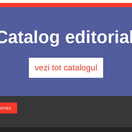
Catalog editoria
vezi tot catalogul