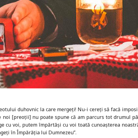
eotului duhovnic la care mergeţi! Nu-i cereţi să facă impo
re noi [preoţii] nu poate spune că am parcurs tot drumul p
 cu voi, putem împărtăşi cu voi toată cunoaşterea noastr
ungeţi în Împărăţia lui Dumnezeu”.