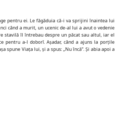
e pentru ei. Le făgăduia că-i va sprijini înaintea lui
nci când a murit, un ucenic de-al lui a avut o vedenie
re stavilă îl întrebau despre un păcat sau altul, iar el
e pentru a-l doborî. Aşadar, când a ajuns la porţile
aşa spune Viaţa lui, şi a spus: „Nu încă”. Şi abia apoi a