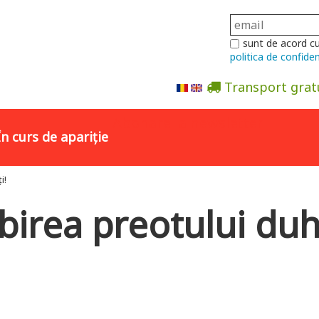
sunt de acord c
politica de confiden
Transport grat
Abonare la newsletter
În curs de apariție
i!
birea preotului duh