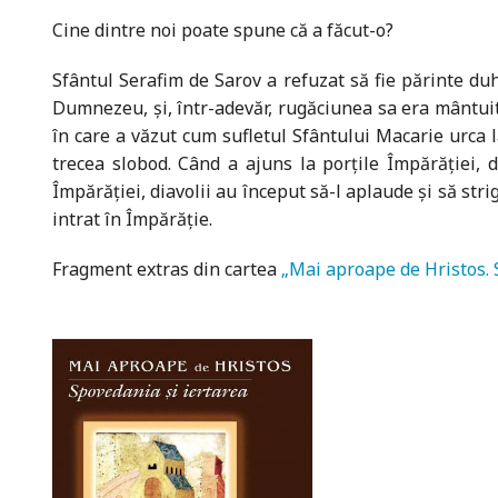
Cine dintre noi poate spune că a făcut-o?
Sfântul Serafim de Sarov a refuzat să fie părinte duh
Dumnezeu, şi, într-adevăr, rugăciunea sa era mântuito
în care a văzut cum sufletul Sfântului Macarie urca la 
trecea slobod. Când a ajuns la porţile Împărăţiei, 
Împărăţiei, diavolii au început să-l aplaude şi să strig
intrat în Împărăţie.
Fragment extras din cartea
„Mai aproape de Hristos. 