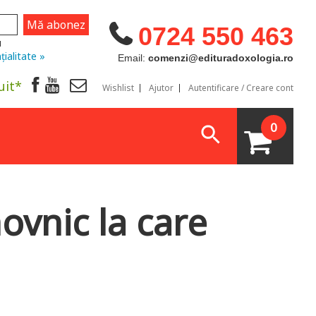
0724 550 463
u
țialitate »
Email:
comenzi@edituradoxologia.ro
uit*
Wishlist
Ajutor
Autentificare / Creare cont
0
ovnic la care