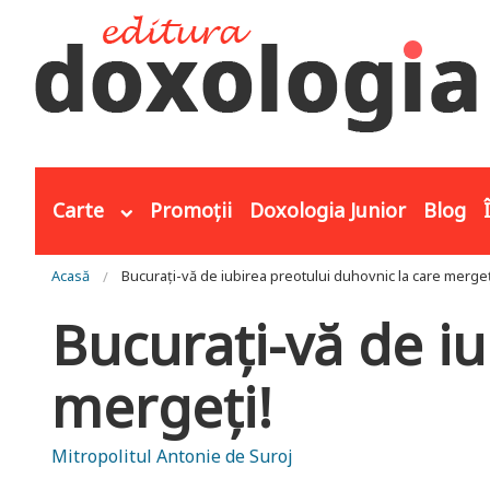
Mergi la conţinutul principal
Carte
Promoții
Doxologia Junior
Blog
Eşti aici
Acasă
Bucuraţi-vă de iubirea preotului duhovnic la care mergeţ
Bucuraţi-vă de iu
mergeţi!
Mitropolitul Antonie de Suroj