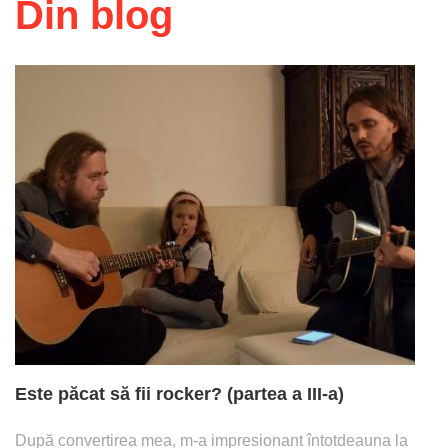
Din blog
Este păcat să fii rocker? (partea a III-a)
După convertirea mea, m-a impresionant întotdeauna la