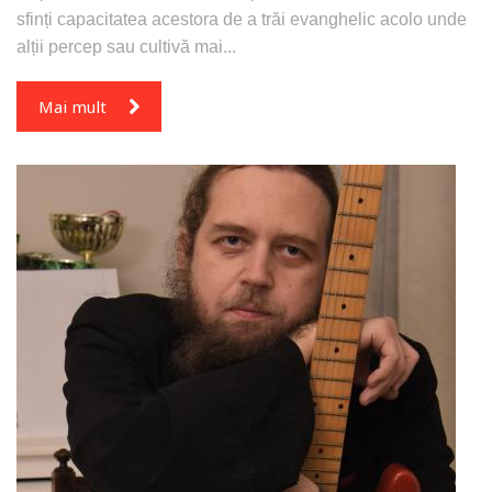
sfinți capacitatea acestora de a trăi evanghelic acolo unde
alții percep sau cultivă mai...
Mai mult