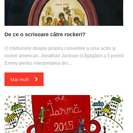
De ce o scrisoare către rockeri?
O mărturisire despre propria convertire a unui actor şi
rocker american, Jonathan Jackson (câştigător a 5 premii
Emmy pentru interpretarea din...
Mai mult