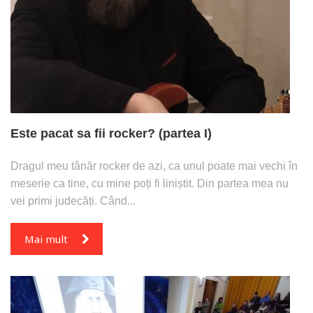
Este pacat sa fii rocker? (partea I)
Dragul meu tânăr rocker de azi, ca unul poate mai vechi în
meserie ca tine, cu mine poți fi liniștit. Din partea mea nu
vei primi judecăți. Când...
Mai mult