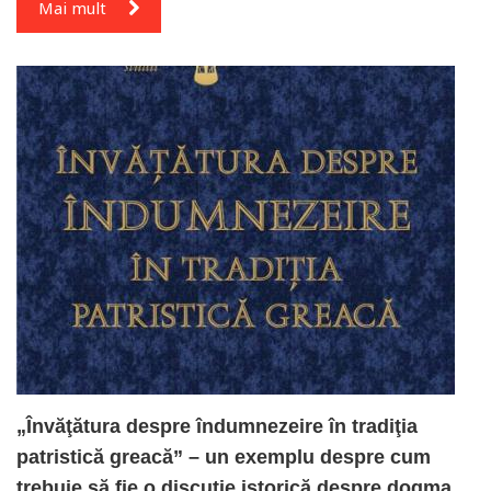
Mai mult
„Învăţătura despre îndumnezeire în tradiţia
patristică greacă” – un exemplu despre cum
trebuie să fie o discuţie istorică despre dogma