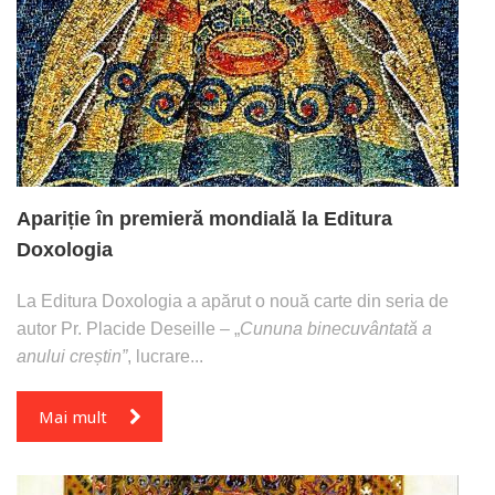
Apariție în premieră mondială la Editura
Doxologia
La Editura Doxologia a apărut o nouă carte din seria de
autor Pr. Placide Deseille – „
Cununa binecuvântată a
anului creștin”
, lucrare...
Mai mult