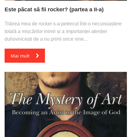
Este păcat să fii rocker? (partea a II-a)
Trăirea mea de rocker s-a petrecut într-o necunoaștere
totală a mișcărilor inimii și a importanței atenției
duhovnicești de a nu primi orice vine...
Mai mult