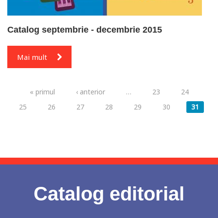
Catalog septembrie - decembrie 2015
Mai mult
Pagini
« primul
‹ anterior
…
23
24
25
26
27
28
29
30
31
Catalog editorial