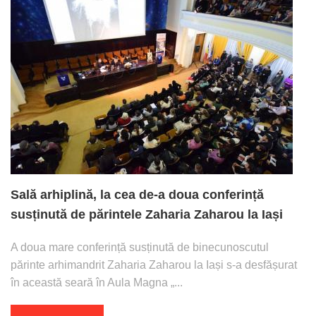
Sală arhiplină, la cea de-a doua conferință
susținută de părintele Zaharia Zaharou la Iași
A doua mare conferință susținută de binecunoscutul
părinte arhimandrit Zaharia Zaharou la Iași s-a desfășurat
în această seară în Aula Magna „...