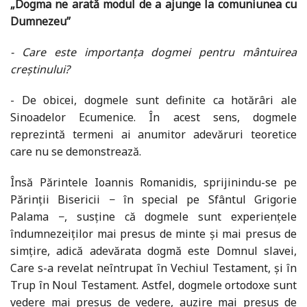
„Dogma ne arată modul de a ajunge la comuniunea cu
Dumnezeu”
- Care este importanța dogmei pentru mântuirea
creștinului?
- De obicei, dogmele sunt definite ca hotărâri ale
Sinoadelor Ecumenice. În acest sens, dogmele
reprezintă termeni ai anumitor adevăruri teoretice
care nu se demonstrează.
Însă Părintele Ioannis Romanidis, sprijinindu-se pe
Părinții Bisericii − în special pe Sfântul Grigorie
Palama −, susține că dogmele sunt experiențele
îndumnezeiților mai presus de minte și mai presus de
simțire, adică adevărata dogmă este Domnul slavei,
Care s-a revelat neîntrupat în Vechiul Testament, și în
Trup în Noul Testament. Astfel, dogmele ortodoxe sunt
vedere mai presus de vedere, auzire mai presus de