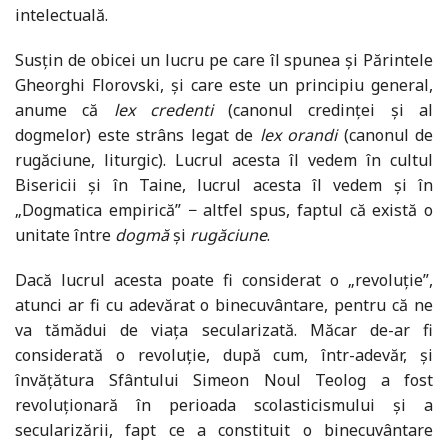
intelectuală.
Susțin de obicei un lucru pe care îl spunea și Părintele
Gheorghi Florovski, și care este un principiu general,
anume că
lex credenti
(canonul credinței și al
dogmelor) este strâns legat de
lex orandi
(canonul de
rugăciune, liturgic). Lucrul acesta îl vedem în cultul
Bisericii și în Taine, lucrul acesta îl vedem și în
„Dogmatica empirică” − altfel spus, faptul că există o
unitate între
dogmă
și
rugăciune
.
Dacă lucrul acesta poate fi considerat o „revoluție”,
atunci ar fi cu adevărat o binecuvântare, pentru că ne
va tămădui de viața secularizată. Măcar de-ar fi
considerată o revoluție, după cum, într-adevăr, și
învățătura Sfântului Simeon Noul Teolog a fost
revoluționară în perioada scolasticismului și a
secularizării, fapt ce a constituit o binecuvântare