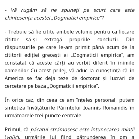
- Vă rugăm să ne spuneți pe scurt care este
chintesența acestei „Dogmatici empirice”?
- Trebuie să fie citite ambele volume pentru ca fiecare
cititor să-și extragă propriile concluzii. Din
răspunsurile pe care le-am primit până acum de la
cititorii ediției grecești ai „Dogmaticii empirice”, am
constatat că aceste cărți au vorbit diferit în inimile
oamenilor. Cu acest prilej, vă aduc la cunoștință că în
America se fac deja teze de doctorat și lucrări de
cercetare pe baza „Dogmaticii empirice”.
În orice caz, din ceea ce am înțeles personal, putem
sintetiza învățăturile Părintelui Ioannis Romanidis în
următoarele trei puncte centrale.
Primul, că
păcatul strămoșesc este întunecarea minții
(
νοῦς
), urmările lui fiind pătrunderea în om a