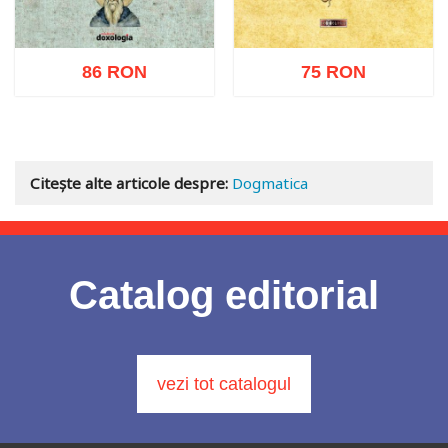
86 RON
75 RON
Adaugă în coș
Wishlist
Adaugă în coș
Wishlist
Citește alte articole despre:
Dogmatica
Catalog editorial
vezi tot catalogul