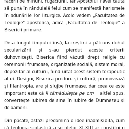
facerii de minuni, rugăciunii, iar Apostolul Pavel caută
să pună în rânduială felul cum se manifestă harismele
în adunările lor liturgice. Acolo vedem „Facultatea de
Teologie” apostolică, adică „Facultatea de Teologie” a
Bisericii primare.
De-a lungul timpului însă, la creștini a pătruns duhul
secularizării și s-au pierdut aceste criterii
duhovnicești, Biserica fiind văzută drept religie cu
ceremonii frumoase, organizație socială, sistem moral,
depozitar al culturii, fiind uitat acest sistem terapeutic
al ei. Desigur, Biserica produce și cultură, promovează
și filantropia, are și slujbe frumoase, dar ceea ce este
important este că
îl tămăduiește pe om
− altfel spus,
convertește iubirea de sine în iubire de Dumnezeu și
de oameni.
Din păcate, astăzi predomină o idee inadmisibilă, cum
că teologia scolastică a secolelor XI-XIII ar constitui o