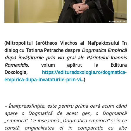
(Mitropolitul Ierótheos Vlachos al Nafpaktosului în
dialog cu Tatiana Petrache despre
Dogmatica Empirică
după învățăturile prin viu grai ale Părintelui Ioannis
Romanidis
, volum apărut la Editura
Doxologia,
https://edituradoxologia.ro/dogmatica-
empirica-dupa-invataturile-prin-vi...
)
– Înaltpreasfințite, este pentru prima oară acum când
apare o Dogmatică de acest gen, o Dogmatică
„empirică”. Ce înseamnă „Dogmatica empirică” și în ce
constă originalitatea ei în comparație cu alte