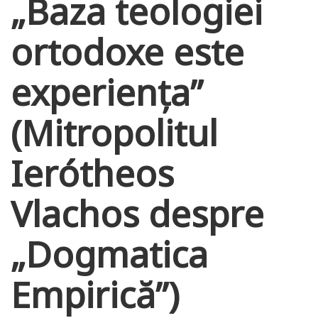
„Baza teologiei
ortodoxe este
experiența”
(Mitropolitul
Ierótheos
Vlachos despre
„Dogmatica
Empirică”)