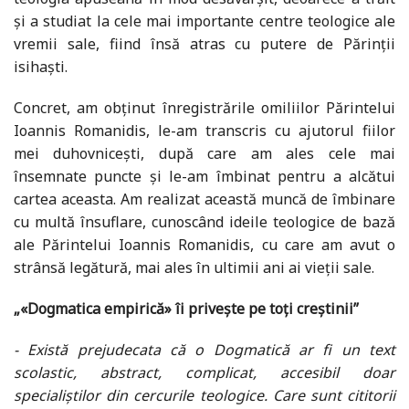
și a studiat la cele mai importante centre teologice ale
vremii sale, fiind însă atras cu putere de Părinții
isihaști.
Concret, am obținut înregistrările omiliilor Părintelui
Ioannis Romanidis, le-am transcris cu ajutorul fiilor
mei duhovnicești, după care am ales cele mai
însemnate puncte și le-am îmbinat pentru a alcătui
cartea aceasta. Am realizat această muncă de îmbinare
cu multă însuflare, cunoscând ideile teologice de bază
ale Părintelui Ioannis Romanidis, cu care am avut o
strânsă legătură, mai ales în ultimii ani ai vieții sale.
„«Dogmatica empirică» îi privește pe toți creștinii”
- Există prejudecata că o Dogmatică ar fi un text
scolastic, abstract, complicat, accesibil doar
specialiștilor din cercurile teologice. Care sunt cititorii