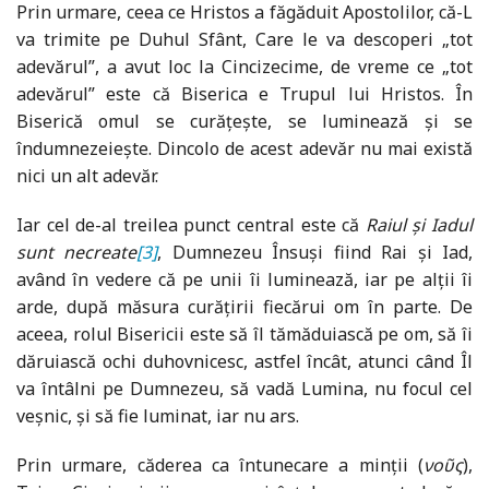
Prin urmare, ceea ce Hristos a făgăduit Apostolilor, că-L
va trimite pe Duhul Sfânt, Care le va descoperi „tot
adevărul”, a avut loc la Cincizecime, de vreme ce „tot
adevărul” este că Biserica e Trupul lui Hristos. În
Biserică omul se curățește, se luminează și se
îndumnezeiește. Dincolo de acest adevăr nu mai există
nici un alt adevăr.
Iar cel de-al treilea punct central este că
Raiul și Iadul
sunt necreate
[3]
, Dumnezeu Însuși fiind Rai și Iad,
având în vedere că pe unii îi luminează, iar pe alții îi
arde, după măsura curățirii fiecărui om în parte. De
aceea, rolul Bisericii este să îl tămăduiască pe om, să îi
dăruiască ochi duhovnicesc, astfel încât, atunci când Îl
va întâlni pe Dumnezeu, să vadă Lumina, nu focul cel
veșnic, și să fie luminat, iar nu ars.
Prin urmare, căderea ca întunecare a minții (
νοῦς
),