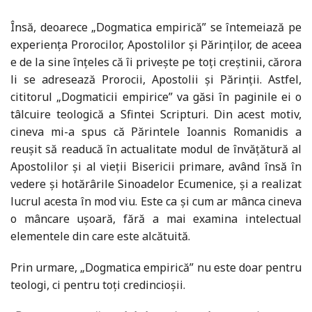
Însă, deoarece „Dogmatica empirică” se întemeiază pe
experiența Prorocilor, Apostolilor și Părinților, de aceea
e de la sine înțeles că îi privește pe toți creștinii, cărora
li se adresează Prorocii, Apostolii și Părinții. Astfel,
cititorul „Dogmaticii empirice” va găsi în paginile ei o
tâlcuire teologică a Sfintei Scripturi. Din acest motiv,
cineva mi-a spus că Părintele Ioannis Romanidis a
reușit să readucă în actualitate modul de învățătură al
Apostolilor și al vieții Bisericii primare, având însă în
vedere și hotărârile Sinoadelor Ecumenice, și a realizat
lucrul acesta în mod viu. Este ca și cum ar mânca cineva
o mâncare ușoară, fără a mai examina intelectual
elementele din care este alcătuită.
Prin urmare, „Dogmatica empirică” nu este doar pentru
teologi, ci pentru toți credincioșii.