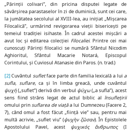
„Părinții colivari”, din pricina disputei legate de
săvârșirea parastaselor în zi de duminică, sunt cei care,
la jumătatea secolului al XVIII-lea, au inițiat „Mișcarea
Filocalică”, urmărind revigorarea vieții bisericești pe
temeiul tradiției isihaste. În cadrul acestei mișcări a
avut loc și editarea colecției
Filocaliei
. Printre cei mai
cunoscuți Părinți filocalici se numără Sfântul Nicodim
Aghioritul, Sfântul Macarie Notará, Episcopul
Corintului, și Cuviosul Atanasie din Paros. (n. trad.)
[2]
Cuvântul
suflet
face parte din familia lexicală a lui
a
sufla, suflare
, ca și în limba greacă, unde cuvântul
ψυχή
(„suflet”) derivă din verbul
ψύχω
(„a sufla”), acest
sens fiind strâns legat de actul biblic al
însuflețirii
omului prin
suflarea de viață
a lui Dumnezeu (Facere 2,
7), când omul a fost făcut „ființă vie” sau, pentru mai
multă acrivie, „suflet viu” (
ψυχὴν
ζῶσαν
). În Epistolele
Apostolului Pavel, acest
ψυχικός
ἄνθρωπος
(I