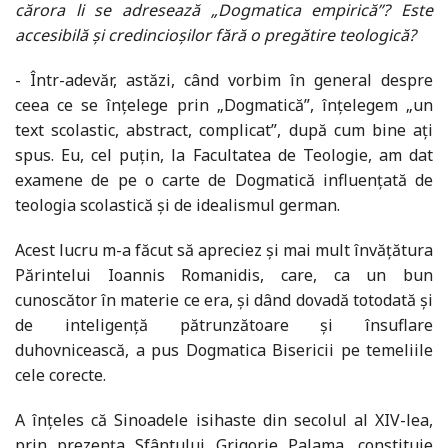
cărora li se adresează „Dogmatica empirică”? Este
accesibilă și credincioșilor fără o pregătire teologică?
- Într-adevăr, astăzi, când vorbim în general despre
ceea ce se înțelege prin „Dogmatică”, înțelegem „un
text scolastic, abstract, complicat”, după cum bine ați
spus. Eu, cel puțin, la Facultatea de Teologie, am dat
examene de pe o carte de Dogmatică influențată de
teologia scolastică și de idealismul german.
Acest lucru m-a făcut să apreciez și mai mult învățătura
Părintelui Ioannis Romanidis, care, ca un bun
cunoscător în materie ce era, și dând dovadă totodată și
de inteligență pătrunzătoare și însuflare
duhovnicească, a pus Dogmatica Bisericii pe temeliile
cele corecte.
A înțeles că Sinoadele isihaste din secolul al XIV-lea,
prin prezența Sfântului Grigorie Palama, constituie