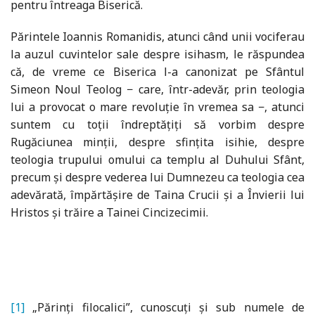
pentru întreaga Biserică.
Părintele Ioannis Romanidis, atunci când unii vociferau
la auzul cuvintelor sale despre isihasm, le răspundea
că, de vreme ce Biserica l-a canonizat pe Sfântul
Simeon Noul Teolog − care, într-adevăr, prin teologia
lui a provocat o mare revoluție în vremea sa −, atunci
suntem cu toții îndreptățiți să vorbim despre
Rugăciunea minții, despre sfințita isihie, despre
teologia trupului omului ca templu al Duhului Sfânt,
precum și despre vederea lui Dumnezeu ca teologia cea
adevărată, împărtășire de Taina Crucii și a Învierii lui
Hristos și trăire a Tainei Cincizecimii.
[1]
„Părinți filocalici”, cunoscuți și sub numele de