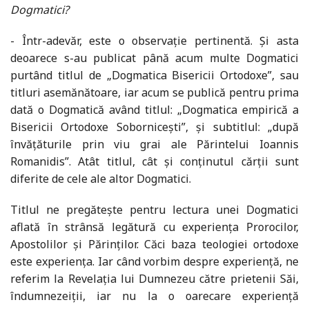
Dogmatici?
- Într-adevăr, este o observație pertinentă. Și asta
deoarece s-au publicat până acum multe Dogmatici
purtând titlul de „Dogmatica Bisericii Ortodoxe”, sau
titluri asemănătoare, iar acum se publică pentru prima
dată o Dogmatică având titlul: „Dogmatica empirică a
Bisericii Ortodoxe Sobornicești”, și subtitlul: „după
învățăturile prin viu grai ale Părintelui Ioannis
Romanidis”. Atât titlul, cât și conținutul cărții sunt
diferite de cele ale altor Dogmatici.
Titlul ne pregătește pentru lectura unei Dogmatici
aflată în strânsă legătură cu experiența Prorocilor,
Apostolilor și Părinților. Căci baza teologiei ortodoxe
este experiența. Iar când vorbim despre experiență, ne
referim la Revelația lui Dumnezeu către prietenii Săi,
îndumnezeiții, iar nu la o oarecare experiență