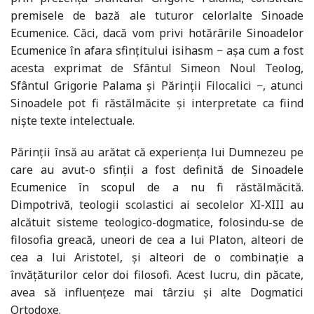
premisele de bază ale tuturor celorlalte Sinoade
Ecumenice. Căci, dacă vom privi hotărârile Sinoadelor
Ecumenice în afara sfințitului isihasm − așa cum a fost
acesta exprimat de Sfântul Simeon Noul Teolog,
Sfântul Grigorie Palama și Părinții Filocalici −, atunci
Sinoadele pot fi răstălmăcite și interpretate ca fiind
niște texte intelectuale.
Părinții însă au arătat că experiența lui Dumnezeu pe
care au avut-o sfinții a fost definită de Sinoadele
Ecumenice în scopul de a nu fi răstălmăcită.
Dimpotrivă, teologii scolastici ai secolelor XI-XIII au
alcătuit sisteme teologico-dogmatice, folosindu-se de
filosofia greacă, uneori de cea a lui Platon, alteori de
cea a lui Aristotel, și alteori de o combinație a
învățăturilor celor doi filosofi. Acest lucru, din păcate,
avea să influențeze mai târziu și alte Dogmatici
Ortodoxe.