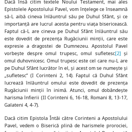
Dacă însă citim textele Noului Testament, mai ales
Epistolele Apostolului Pavel, vom înțelege ce înseamnă
să-L aibă cineva înlăuntrul său pe Duhul Sfânt, și ce
importanță are lucrul acesta pentru viața bisericească.
Faptul că-L are cineva pe Duhul Sfânt înlăuntrul său
este dovedit de prezența Rugăciunii minții, care este
expresie a dragostei de Dumnezeu. Apostolul Pavel
vorbește despre omul trupesc, omul sufletesc
[2]
și
omul duhovnicesc. Omul trupesc este cel care nu-L are
pe Duhul Sfânt lucrător în el, și acest om se numește și
„sufletesc” (I Corinteni 2, 14). Faptul că Duhul Sfânt
lucrează înlăuntrul omului este dovedit de prezența
Rugăciunii minții în inimă. Atunci, omul dobândește
harisma înfierii (II Corinteni 6, 16-18, Romani 8, 13-17,
Galateni 4, 4-7).
Dacă citim Epistola Întâi către Corinteni a Apostolului
Pavel, vedem o Biserică plină de harismele prorociei,