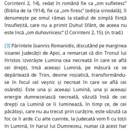
Corinteni 2, 14), redat în română fie ca „om sufletesc”
(Biblia de la 1914), fie ca „om firesc” (ediția sinodală), îl
denumește pe omul rămas la stadiul de simplă ființă
însuflețită, care nu a primit Duhul Sfânt, de aceea nu
este încă „om duhovnicesc” (I Corinteni 2, 15). (n. trad.)
[3]
Părintele Ioannis Romanidis, discutând pe marginea
icoanei Judecății de Apoi, a remarcat că din Tronul lui
Hristos izvorăște Lumina cea necreată în care se află
cei drepți, însă aceeași Lumină, pe măsură ce se
depărtează de Tron, devine roșiatică, transformându-
se în focul cel veșnic și necreat în care se află cei
osândiți. Este una și aceeași Lumină, una și aceeași
energie dumnezeiască necreată, văzută însă de cei
drepți ca Lumină ce îi luminează, în timp ce, de cei
păcătoși, care nu au trecut prin curățire, este văzută ca
foc ce îi arde. Cu alte cuvinte, la Judecată vom fi cu toții
în Lumină, în harul lui Dumnezeu, numai că acest har