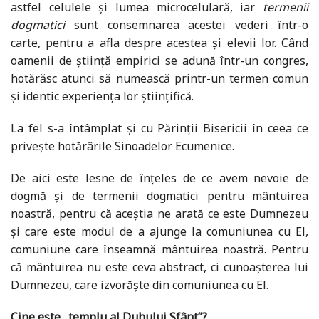
astfel celulele și lumea microcelulară, iar
termenii
dogmatici
sunt consemnarea acestei vederi într-o
carte, pentru a afla despre acestea și elevii lor. Când
oamenii de știință empirici se adună într-un congres,
hotărăsc atunci să numească printr-un termen comun
și identic experiența lor științifică.
La fel s-a întâmplat și cu Părinții Bisericii în ceea ce
privește hotărârile Sinoadelor Ecumenice.
De aici este lesne de înțeles de ce avem nevoie de
dogmă și de termenii dogmatici pentru mântuirea
noastră, pentru că aceștia ne arată ce este Dumnezeu
și care este modul de a ajunge la comuniunea cu El,
comuniune care înseamnă mântuirea noastră. Pentru
că mântuirea nu este ceva abstract, ci cunoașterea lui
Dumnezeu, care izvorăște din comuniunea cu El.
Cine este „templu al Duhului Sfânt”?