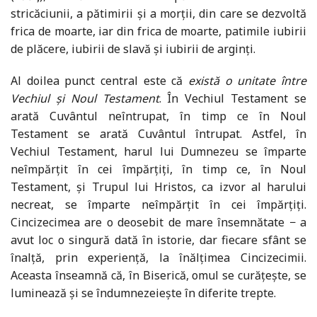
stricăciunii, a pătimirii și a morții, din care se dezvoltă
frica de moarte, iar din frica de moarte, patimile iubirii
de plăcere, iubirii de slavă și iubirii de arginți.
Al doilea punct central este că
există o unitate între
Vechiul și Noul Testament
. În Vechiul Testament se
arată Cuvântul neîntrupat, în timp ce în Noul
Testament se arată Cuvântul întrupat. Astfel, în
Vechiul Testament, harul lui Dumnezeu se împarte
neîmpărțit în cei împărțiți, în timp ce, în Noul
Testament, și Trupul lui Hristos, ca izvor al harului
necreat, se împarte neîmpărțit în cei împărțiți.
Cincizecimea are o deosebit de mare însemnătate − a
avut loc o singură dată în istorie, dar fiecare sfânt se
înalță, prin experiență, la înălțimea Cincizecimii.
Aceasta înseamnă că, în Biserică, omul se curățește, se
luminează și se îndumnezeiește în diferite trepte.