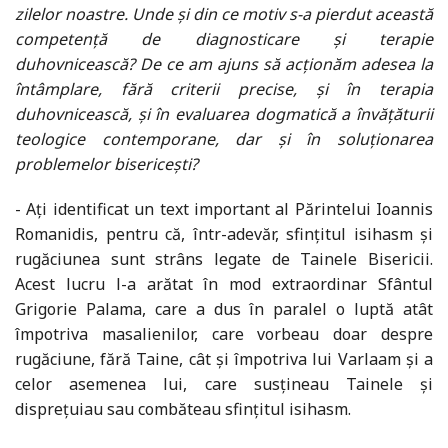
zilelor noastre. Unde și din ce motiv s-a pierdut această
competență de diagnosticare și terapie
duhovnicească? De ce am ajuns să acționăm adesea la
întâmplare, fără criterii precise, și în terapia
duhovnicească, și în evaluarea dogmatică a învățăturii
teologice contemporane, dar și în soluționarea
problemelor bisericești?
- Ați identificat un text important al Părintelui Ioannis
Romanidis, pentru că, într-adevăr, sfințitul isihasm și
rugăciunea sunt strâns legate de Tainele Bisericii.
Acest lucru l-a arătat în mod extraordinar Sfântul
Grigorie Palama, care a dus în paralel o luptă atât
împotriva masalienilor, care vorbeau doar despre
rugăciune, fără Taine, cât și împotriva lui Varlaam și a
celor asemenea lui, care susțineau Tainele și
disprețuiau sau combăteau sfințitul isihasm.