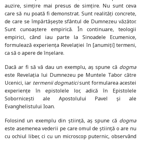
auzire, simțire mai presus de simțire. Nu sunt ceva
care să nu poată fi demonstrat. Sunt realități concrete,
de care se împărtășește sfântul de Dumnezeu văzător.
Sunt cunoaștere empirică. În continuare, teologii
empirici, când iau parte la Sinoadele Ecumenice,
formulează experiența Revelației în [anumiți] termeni,
ca să o apere de înșelare.
Dacă ar fi să vă dau un exemplu, aș spune că
dogma
este Revelația lui Dumnezeu pe Muntele Tabor către
Ucenici, iar
termenii dogmatici
sunt formularea acestei
experiențe în epistolele lor, adică în Epistolele
Sobornicești ale Apostolului Pavel și ale
Evanghelistului Ioan.
Folosind un exemplu din știință, aș spune că
dogma
este asemenea vederii pe care omul de știință o are nu
cu ochiul liber, ci cu un microscop puternic, observând