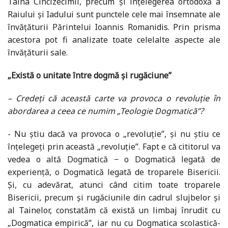
Taina Cincizecimii, precum și înțelegerea ortodoxă a
Raiului și Iadului sunt punctele cele mai însemnate ale
învățăturii Părintelui Ioannis Romanidis. Prin prisma
acestora pot fi analizate toate celelalte aspecte ale
învățăturii sale.
„Există o unitate între dogmă și rugăciune”
– Credeți că această carte va provoca o revoluție în
abordarea a ceea ce numim „Teologie Dogmatică”?
- Nu știu dacă va provoca o „revoluție”, și nu știu ce
înțelegeți prin această „revoluție”. Fapt e că cititorul va
vedea o altă Dogmatică − o Dogmatică legată de
experiență, o Dogmatică legată de troparele Bisericii.
Și, cu adevărat, atunci când citim toate troparele
Bisericii, precum și rugăciunile din cadrul slujbelor și
al Tainelor, constatăm că există un limbaj înrudit cu
„Dogmatica empirică”, iar nu cu Dogmatica scolastică-