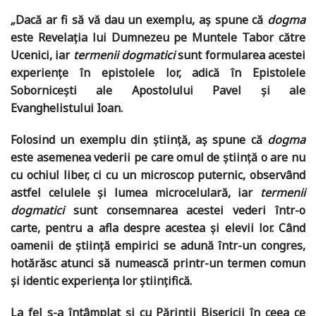
„
Dacă ar fi să vă dau un exemplu, aș spune că
dogma
este Revelația lui Dumnezeu pe Muntele Tabor către
Ucenici, iar
termenii dogmatici
sunt formularea acestei
experiențe în epistolele lor, adică în Epistolele
Sobornicești ale Apostolului Pavel și ale
Evanghelistului Ioan.
Folosind un exemplu din știință, aș spune că
dogma
este asemenea vederii pe care omul de știință o are nu
cu ochiul liber, ci cu un microscop puternic, observând
astfel celulele și lumea microcelulară, iar
termenii
dogmatici
sunt consemnarea acestei vederi într-o
carte, pentru a afla despre acestea și elevii lor. Când
oamenii de știință empirici se adună într-un congres,
hotărăsc atunci să numească printr-un termen comun
și identic experiența lor științifică.
La fel s-a întâmplat și cu Părinții Bisericii în ceea ce