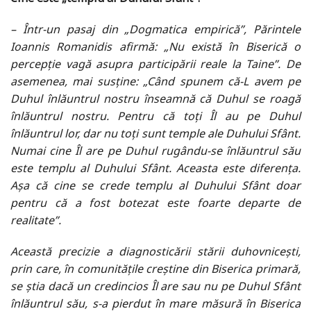
– Într-un pasaj din „Dogmatica empirică”, Părintele
Ioannis Romanidis afirmă: „Nu există în Biserică o
percepție vagă asupra participării reale la Taine”. De
asemenea, mai susține: „Când spunem că-L avem pe
Duhul înlăuntrul nostru înseamnă că Duhul se roagă
înlăuntrul nostru. Pentru că toți Îl au pe Duhul
înlăuntrul lor, dar nu toți sunt temple ale Duhului Sfânt.
Numai cine Îl are pe Duhul rugându-se înlăuntrul său
este templu al Duhului Sfânt. Aceasta este diferența.
Așa că cine se crede templu al Duhului Sfânt doar
pentru că a fost botezat este foarte departe de
realitate”.
Această precizie a diagnosticării stării duhovnicești,
prin care, în comunitățile creștine din Biserica primară,
se știa dacă un credincios Îl are sau nu pe Duhul Sfânt
înlăuntrul său, s-a pierdut în mare măsură în Biserica