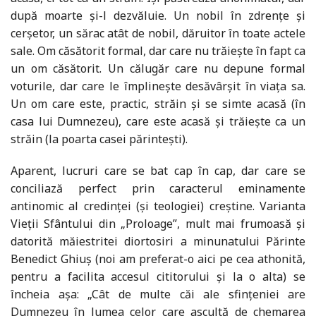
după moarte și-l dezvăluie. Un nobil în zdrențe și
cerșetor, un sărac atât de nobil, dăruitor în toate actele
sale. Om căsătorit formal, dar care nu trăiește în fapt ca
un om căsătorit. Un călugăr care nu depune formal
voturile, dar care le împlinește desăvârșit în viața sa.
Un om care este, practic, străin și se simte acasă (în
casa lui Dumnezeu), care este acasă și trăiește ca un
străin (la poarta casei părintești).
Aparent, lucruri care se bat cap în cap, dar care se
conciliază perfect prin caracterul eminamente
antinomic al credinței (și teologiei) creștine. Varianta
Vieții Sfântului din „Proloage”, mult mai frumoasă și
datorită măiestritei diortosiri a minunatului Părinte
Benedict Ghiuș (noi am preferat-o aici pe cea athonită,
pentru a facilita accesul cititorului și la o alta) se
încheia așa: „Cât de multe căi ale sfințeniei are
Dumnezeu în lumea celor care ascultă de chemarea