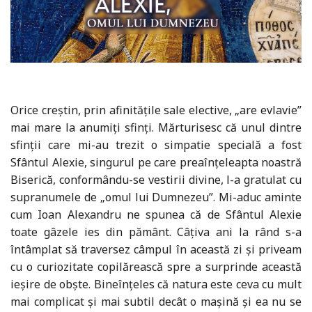
Orice creștin, prin afinitățile sale elective, „are evlavie”
mai mare la anumiți sfinți. Mărturisesc că unul dintre
sfinții care mi-au trezit o simpatie specială a fost
Sfântul Alexie, singurul pe care preaînțeleapta noastră
Biserică, conformându-se vestirii divine, l-a gratulat cu
supranumele de „omul lui Dumnezeu”. Mi-aduc aminte
cum Ioan Alexandru ne spunea că de Sfântul Alexie
toate gâzele ies din pământ. Câțiva ani la rând s-a
întâmplat să traversez câmpul în această zi și priveam
cu o curiozitate copilărească spre a surprinde această
ieșire de obște. Bineînțeles că natura este ceva cu mult
mai complicat și mai subtil decât o mașină și ea nu se