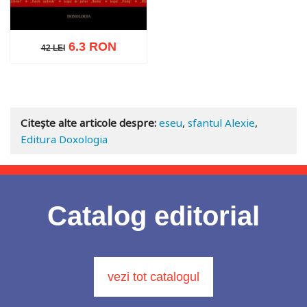
6.3 RON
42 LEI
42 LEI
Adaugă în coș
Wishlist
Citește alte articole despre:
eseu
,
sfantul Alexie
,
Editura Doxologia
Catalog editorial
vezi tot catalogul