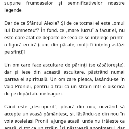
supune frumoaselor și semnificativelor noastre
legende.
Dar de ce Sfântul Alexie? Și de ce tocmai el este „omul
lui Dumnezeu”? În fond, ce „mare lucru” a făcut el, nu
este oare atât de departe de ceea ce se înțelege printr-
o figură eroică (cum, din păcate, mulți îi înțeleg astăzi
pe sfinți)?
Un om care face ascultare de părinți (se căsătorește),
dar și iese din această ascultare, păstrând numai
partea ei spirituală. Un om care pleacă, lăsându-se în
voia Proniei, pentru a trăi ca un străin într-o biserică
de pe depărtate meleaguri.
Când este „descoperit”, pleacă din nou, nevrând să
accepte un acasă pământesc, și, lăsându-se din nou în
voia aceleiași Pronii, ajunge acasă, unde nu trăiește ca
acasă, ci tot ca un străin. Își păstrează anonimatul, dar