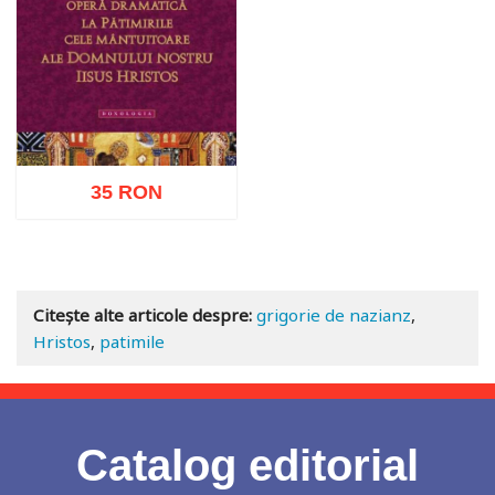
35 RON
Adaugă în coș
Wishlist
Citește alte articole despre:
grigorie de nazianz
,
Hristos
,
patimile
Catalog editorial