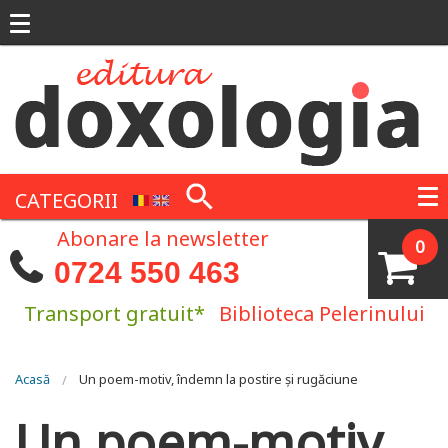
Mergi la conţinutul principal
CATEGORII
Abonare la newsletter
0
0724 550 463
Transport gratuit*
Biblioteca Pelerinului
Eşti aici
Acasă
Un poem-motiv, îndemn la postire și rugăciune
Un poem-motiv,