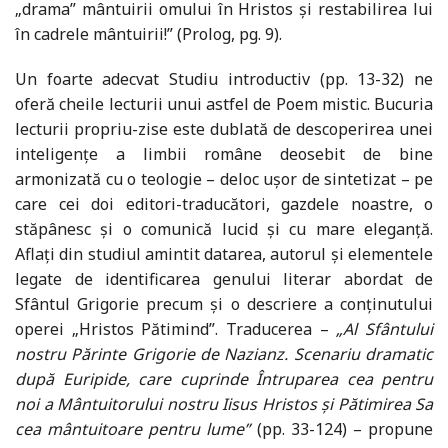
„drama” mântuirii omului în Hristos și restabilirea lui
în cadrele mântuirii!” (Prolog, pg. 9).
Un foarte adecvat Studiu introductiv (pp. 13-32) ne
oferă cheile lecturii unui astfel de Poem mistic. Bucuria
lecturii propriu-zise este dublată de descoperirea unei
inteligențe a limbii române deosebit de bine
armonizată cu o teologie – deloc ușor de sintetizat – pe
care cei doi editori-traducători, gazdele noastre, o
stăpânesc și o comunică lucid și cu mare eleganță.
Aflați din studiul amintit datarea, autorul și elementele
legate de identificarea genului literar abordat de
Sfântul Grigorie precum și o descriere a conținutului
operei „Hristos Pătimind”. Traducerea –
„Al Sfântului
nostru Părinte Grigorie de Nazianz. Scenariu dramatic
după Euripide, care cuprinde Întruparea cea pentru
noi a Mântuitorului nostru Iisus Hristos și Pătimirea Sa
cea mântuitoare pentru lume”
(pp. 33-124) – propune