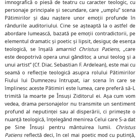
imnografică o piesă de teatru cu caracter teologic, cu
personaje principale și secundare, care „umplu” scena
Pătimirilor și dau naștere unor emoții profunde în
rândurile auditoriului. Cine se așteaptă la o astfel de
abordare lumească, bazată pe emoții contradictorii, pe
elementul dramatic și poetic și lipsit, desigur, de esența
teologică, se înșală amarnic!
Christus Patiens
, „care
este deopotrivă opera unui gânditor, a unui teolog și a
unui artist” (Cf. Diac. Sebastian F. Ardelean), este mai cu
seamă o reflecție teologică asupra rolului Pătimirilor
Fiului lui Dumnezeu întrupat, iar scena în care se
împlinesc aceste Pătimiri este lumea, care preferă să-L
trimită la moarte pe Însuși Ziditorul ei. Așa cum vom
vedea, drama personajelor nu transmite un sentiment
profund al neputinței sau al disperării, ci primește o
nuanță teologică, înțelegând menirea Celui care S-a dat
pe Sine Însuși pentru mântuirea lumii.
Christus
Patiens
reflectă deci, în cel mai poetic mod cu putință,