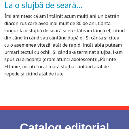
La o slujbă de seară...
Îmi amintesc că am întâlnit acum mulți ani un bătrân
diacon rus care avea mai mult de 80 de ani. Cânta
singur la o slujbă de seară și eu stăteam lângă el, citind
din când în când sau cântând după el. Și cânta și citea
cu o asemenea viteză, atât de rapid, încât abia puteam
urmări textul cu ochii. Și când s-a terminat slujba, i-am
spus cu aroganță (eram atunci adolescent): „Părinte
Eftimie, mi-ați furat toată slujba cântând atât de
repede și citind atât de iute.
Catalog editorial