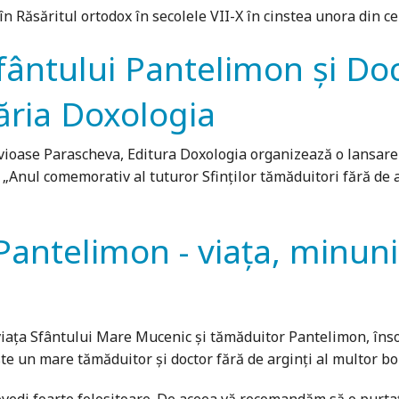
n Răsăritul ortodox în secolele VII-X în cinstea unora din cei
ântului Pantelimon și Doct
brăria Doxologia
vioase Parascheva, Editura Doxologia organizează o lansare d
și „Anul comemorativ al tuturor Sfinților tămăduitori fără de 
antelimon - viața, minun
 viața Sfântului Mare Mucenic și tămăduitor Pantelimon, în
ste un mare tămăduitor și doctor fără de arginți al multor bol