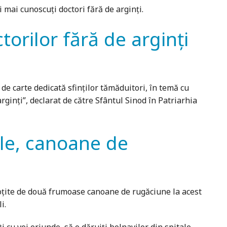
 mai cunoscuți doctori fără de arginți.
orilor fără de arginți
e carte dedicată sfinților tămăduitori, în temă cu
arginți”, declarat de către Sfântul Sinod în Patriarhia
ile, canoane de
soțite de două frumoase canoane de rugăciune la acest
i.