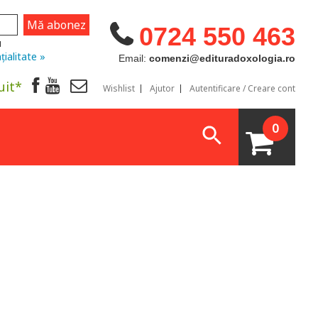
0724 550 463
u
țialitate »
Email:
comenzi@edituradoxologia.ro
uit*
Wishlist
Ajutor
Autentificare / Creare cont
0