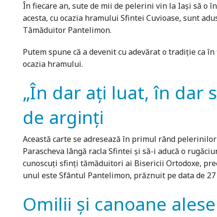
În fiecare an, sute de mii de pelerini vin la Iași să 
acesta, cu ocazia hramului Sfintei Cuvioase, sunt ad
Tămăduitor Pantelimon.
Putem spune că a devenit cu adevărat o tradiție ca în f
ocazia hramului.
„În dar ați luat, în dar 
de arginți
Această carte se adresează în primul rând pelerinilor 
Parascheva lângă racla Sfintei și să-i aducă o rugăciu
cunoscuți sfinți tămăduitori ai Bisericii Ortodoxe, pr
unul este Sfântul Pantelimon, prăznuit pe data de 27 iu
Omilii și canoane alese 