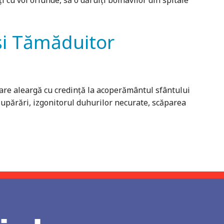
 cu voi oriunde, să o dăruiți bolnavilor din spitale
și Tămăduitor
 care aleargă cu credință la acoperământul sfântului
i supărări, izgonitorul duhurilor necurate, scăparea