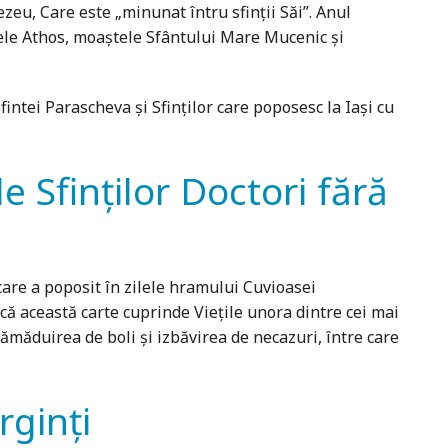
zeu, Care este „minunat întru sfinții Săi”. Anul
tele Athos, moaștele Sfântului Mare Mucenic și
fintei Parascheva și Sfinților care poposesc la Iași cu
le Sfinților Doctori fără
care a poposit în zilele hramului Cuvioasei
 că această carte cuprinde Viețile unora dintre cei mai
tămăduirea de boli și izbăvirea de necazuri, între care
rginți