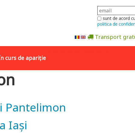
sunt de acord c
politica de confiden
Transport grat
Abonare la newsletter
În curs de apariție
mon
ui Pantelimon
a Iași