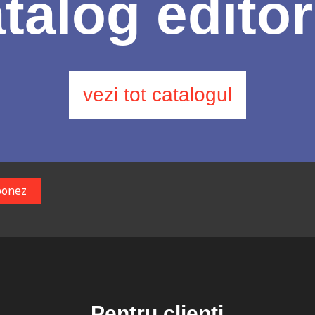
talog editor
vezi tot catalogul
Pentru clienți