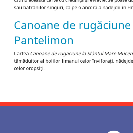
Citind această carte cu credință și evlavie, se poate 
sau bătrânilor singuri, ca pe o ancoră a nădejdii în Hristo
Canoane de rugăciune 
Pantelimon
Cartea
Canoane de rugăciune la Sfântul Mare Mucen
tămăduitor al bolilor, limanul celor înviforați, nădejd
celor oropsiți.