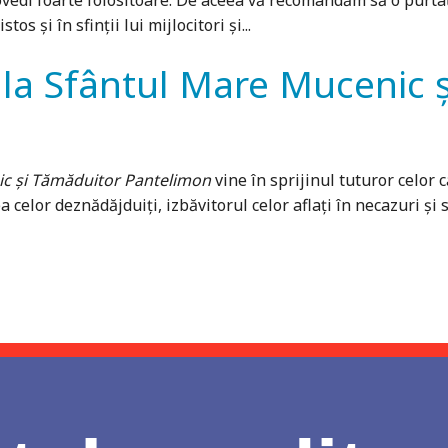
dovedi foarte folositoare. De aceea vă recomandăm să o purtați
s și în sfinții lui mijlocitori și...
la Sfântul Mare Mucenic 
ic și Tămăduitor Pantelimon
vine în sprijinul tuturor celor
ea celor deznădăjduiți, izbăvitorul celor aflați în necazuri ș