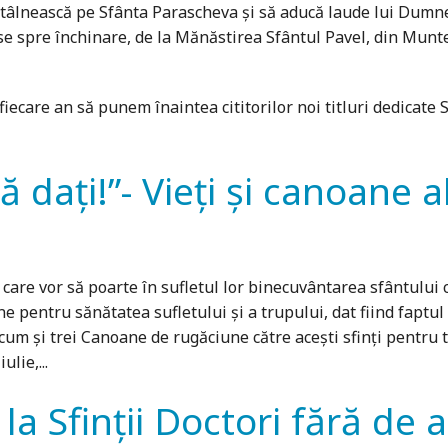
o întâlnească pe Sfânta Parascheva și să aducă laude lui Dumne
use spre închinare, de la Mănăstirea Sfântul Pavel, din Mun
iecare an să punem înaintea cititorilor noi titluri dedicate S
să dați!”- Vieți și canoane a
care vor să poarte în sufletul lor binecuvântarea sfântului 
ne pentru sănătatea sufletului și a trupului, dat fiind faptul
ecum și trei Canoane de rugăciune către acești sfinți pentru 
lie,...
la Sfinții Doctori fără de a