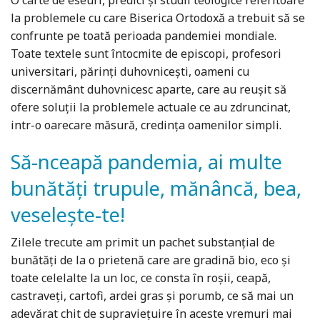
O carte de eseuri, predici și studii teologice referitoare
la problemele cu care Biserica Ortodoxă a trebuit să se
confrunte pe toată perioada pandemiei mondiale.
Toate textele sunt întocmite de episcopi, profesori
universitari, părinți duhovnicești, oameni cu
discernământ duhovnicesc aparte, care au reușit să
ofere soluții la problemele actuale ce au zdruncinat,
intr-o oarecare măsură, credința oamenilor simpli.
Să-nceapă pandemia, ai multe
bunătăți trupule, mănâncă, bea,
veselește-te!
Zilele trecute am primit un pachet substanțial de
bunătăți de la o prietenă care are gradină bio, eco și
toate celelalte la un loc, ce consta în roșii, ceapă,
castraveți, cartofi, ardei gras și porumb, ce să mai un
adevărat chit de supraviețuire în aceste vremuri mai