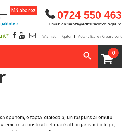
0724 550 463
u
țialitate »
Email:
comenzi@edituradoxologia.ro
uit*
Wishlist
Ajutor
Autentificare / Creare cont
0
or
, să spunem, o faptă dialogală, un răspuns al omului
 vreme ce a construit cel mai înalt organism biologic,