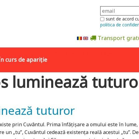
sunt de acord c
politica de confiden
Transport grat
Abonare la newsletter
În curs de apariție
os luminează tutur
inează tuturor
xiste prin Cuvântul. Prima înfăţișare a omului este în lume
e un „tu”, Cuvântul cedează existenţa reală acestui „tu”. De