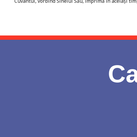
Cuvântul, vorbind Sinelui Său, imprimă în acelaşi ti
Ca