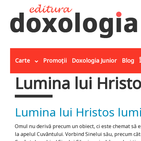
Mergi la conţinutul principal
Carte
Promoții
Doxologia Junior
Blog
Lumina lui Hrist
Eşti aici
Lumina lui Hristos lum
Omul nu derivă precum un obiect, ci este chemat să e
la apelul Cuvântului. Vorbind Sinelui său, precum cătr