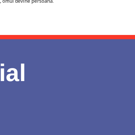
s, omul devine persoană.
ial