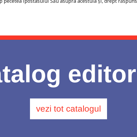
mp pecetea ipostasului Său asupra acestuia şi, drept răspun
talog editor
vezi tot catalogul