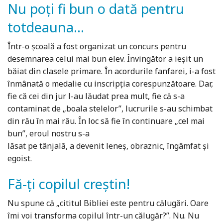
Nu poți fi bun o dată pentru
totdeauna...
Într-o școală a fost organizat un concurs pentru
desemnarea celui mai bun elev. Învingător a ieșit un
băiat din clasele primare. În acordurile fanfarei, i-a fost
înmânată o medalie cu inscripția corespunzătoare. Dar,
fie că cei din jur l-au lăudat prea mult, fie că s-a
contaminat de „boala stelelor”, lucrurile s-au schimbat
din rău în mai rău. În loc să fie în continuare „cel mai
bun”, eroul nostru s-a
lăsat pe tânjală, a devenit leneș, obraznic, îngâmfat și
egoist.
Fă-ți copilul creștin!
Nu spune că „cititul Bibliei este pentru călugări. Oare
îmi voi transforma copilul într-un călugăr?”. Nu. Nu