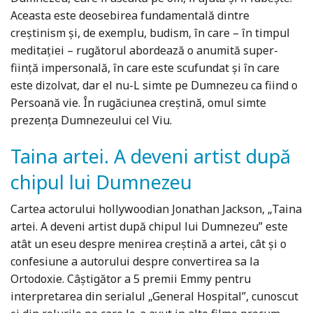
Aceasta este deosebirea fundamentală dintre
creştinism şi, de exemplu, budism, în care – în timpul
meditaţiei – rugătorul abordează o anumită super-
fiinţă impersonală, în care este scufundat şi în care
este dizolvat, dar el nu-L simte pe Dumnezeu ca fiind o
Persoană vie. În rugăciunea creştină, omul simte
prezenţa Dumnezeului cel Viu.
Taina artei. A deveni artist după
chipul lui Dumnezeu
Cartea actorului hollywoodian Jonathan Jackson, „Taina
artei. A deveni artist după chipul lui Dumnezeu” este
atât un eseu despre menirea creştină a artei, cât şi o
confesiune a autorului despre convertirea sa la
Ortodoxie. Câştigător a 5 premii Emmy pentru
interpretarea din serialul „General Hospital”, cunoscut