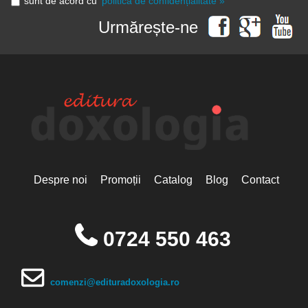
sunt de acord cu
politica de confidențialitate »
Urmărește-ne
Despre noi
Promoții
Catalog
Blog
Contact
0724 550 463
comenzi@edituradoxologia.ro