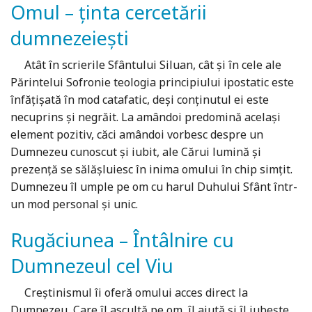
Omul – ținta cercetării
dumnezeiești
Atât în scrierile Sfântului Siluan, cât și în cele ale
Părintelui Sofronie teologia principiului ipostatic este
înfățișată în mod catafatic, deși conținutul ei este
necuprins și negrăit. La amândoi predomină același
element pozitiv, căci amândoi vorbesc despre un
Dumnezeu cunoscut și iubit, ale Cărui lumină și
prezență se sălășluiesc în inima omului în chip simțit.
Dumnezeu îl umple pe om cu harul Duhului Sfânt într-
un mod personal și unic.
Rugăciunea – Întâlnire cu
Dumnezeul cel Viu
Creştinismul îi oferă omului acces direct la
Dumnezeu, Care îl ascultă pe om, îl ajută şi îl iubeşte.