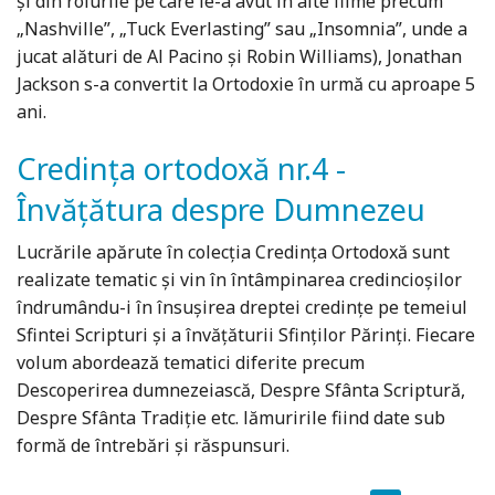
şi din rolurile pe care le-a avut in alte filme precum
„Nashville”, „Tuck Everlasting” sau „Insomnia”, unde a
jucat alături de Al Pacino şi Robin Williams), Jonathan
Jackson s-a convertit la Ortodoxie în urmă cu aproape 5
ani.
Credinţa ortodoxă nr.4 -
Învăţătura despre Dumnezeu
Lucrările apărute în colecţia Credinţa Ortodoxă sunt
realizate tematic şi vin în întâmpinarea credincioşilor
îndrumându-i în însuşirea dreptei credinţe pe temeiul
Sfintei Scripturi şi a învăţăturii Sfinţilor Părinţi. Fiecare
volum abordează tematici diferite precum
Descoperirea dumnezeiască, Despre Sfânta Scriptură,
Despre Sfânta Tradiţie etc. lămuririle fiind date sub
formă de întrebări şi răspunsuri.