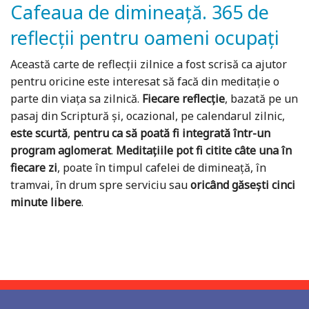
Cafeaua de dimineață. 365 de
reflecții pentru oameni ocupați
Această carte de reflecții zilnice a fost scrisă ca ajutor
pentru oricine este interesat să facă din meditație o
parte din viața sa zilnică.
Fiecare reflecție
, bazată pe un
pasaj din Scriptură și, ocazional, pe calendarul zilnic,
este scurtă
,
pentru ca să poată fi integrată într-un
program aglomerat
.
Meditaţiile pot fi citite câte una în
fiecare zi
, poate în timpul cafelei de dimineață, în
tramvai, în drum spre serviciu sau
oricând găseşti cinci
minute libere
.