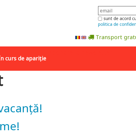
sunt de acord c
politica de confiden
Transport grat
Abonare la newsletter
În curs de apariție
t
 vacanță!
eme!