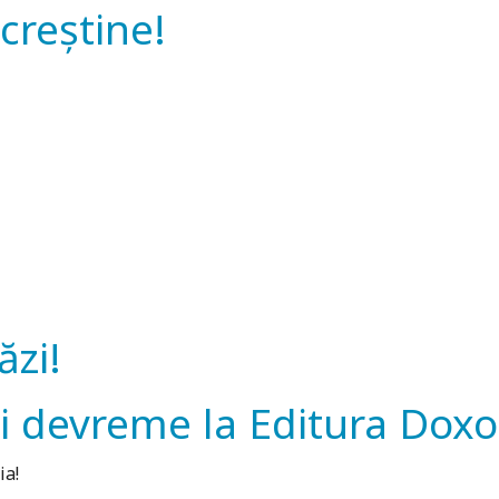
creștine!
ăzi!
ai devreme la Editura Doxo
ia!