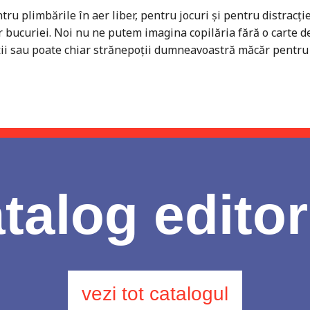
u plimbările în aer liber, pentru jocuri și pentru distracție,
or bucuriei. Noi nu ne putem imagina copilăria fără o carte de
ții sau poate chiar strănepoții dumneavoastră măcăr pentru o
talog editor
vezi tot catalogul