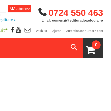
0724 550 463
u
țialitate »
Email:
comenzi@edituradoxologia.ro
uit*
Wishlist
Ajutor
Autentificare / Creare cont
0