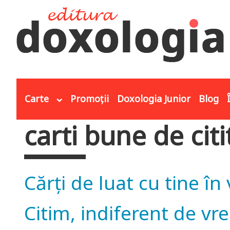
Mergi la conţinutul principal
Carte
Promoții
Doxologia Junior
Blog
carti bune de citi
Eşti aici
Cărți de luat cu tine în
Citim, indiferent de vr