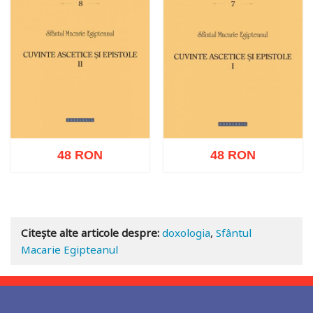
48 RON
48 RON
Adaugă în coș
Wishlist
Adaugă în coș
Wishlist
Citește alte articole despre:
doxologia
,
Sfântul
Macarie Egipteanul