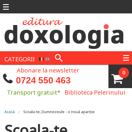
Mergi la conţinutul principal
CATEGORII
Abonare la newsletter
0
0724 550 463
Transport gratuit*
Biblioteca Pelerinului
Eşti aici
Acasă
Scoala-te, Dumnezeule - o nouă apariție
Scoala-te,