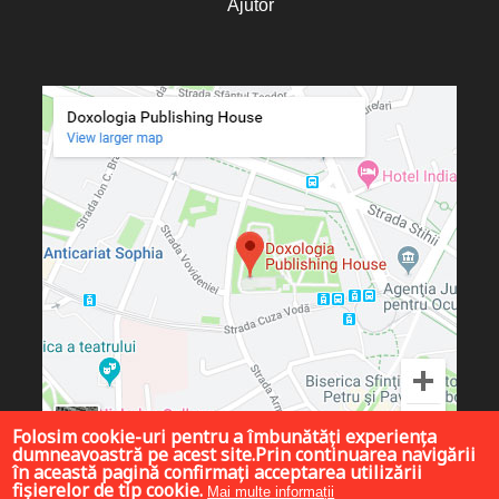
Ajutor
Folosim cookie-uri pentru a îmbunătăți experiența
dumneavoastră pe acest site.Prin continuarea navigării
în această pagină confirmați acceptarea utilizării
fișierelor de tip cookie.
Mai multe informații