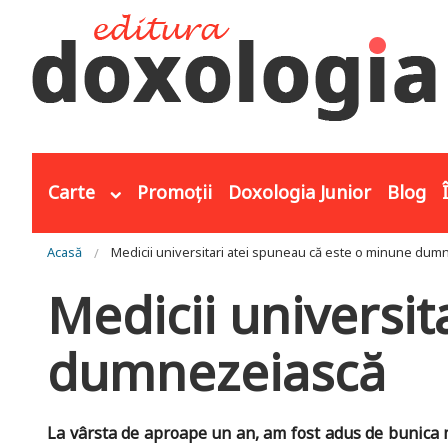
Mergi la conţinutul principal
Carte
Promoții
Doxologia Junior
Blog
Eşti aici
Acasă
Medicii universitari atei spuneau că este o minune dum
Medicii universi
dumnezeiască
La vârsta de aproape un an, am fost adus de bunica me