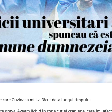
 care Cu­vioasa mi l-a făcut de-a lungul timpului.
e gravă. Aveam lichid în zona cutiei craniene, care îmi afecta