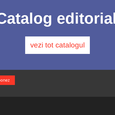
Catalog editoria
vezi tot catalogul