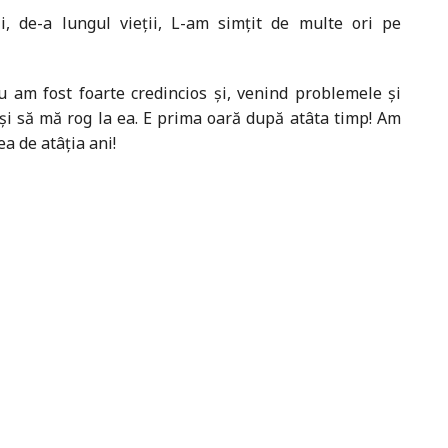
, de-a lungul vieţii, L-am simţit de multe ori pe
u am fost foarte credincios şi, venind problemele şi
şi să mă rog la ea. E prima oară după atâta timp! Am
a de atâţia ani!