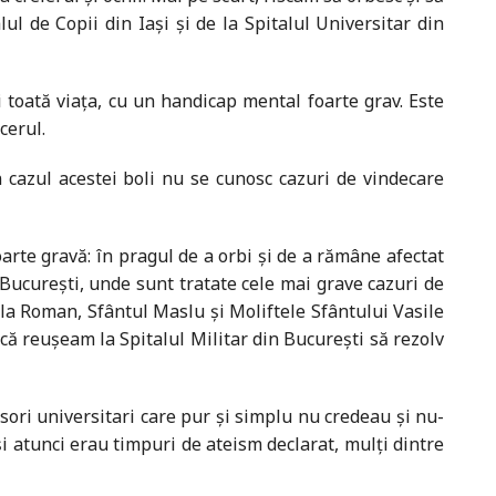
l de Copii din Iaşi şi de la Spitalul Universitar din
i toată viaţa, cu un handicap mental foarte grav. Este
cerul.
 cazul acestei boli nu se cunosc cazuri de vindecare
arte gravă: în pragul de a orbi şi de a rămâne afectat
 Bucureşti, unde sunt tratate cele mai grave cazuri de
 la Roman, Sfântul Maslu şi Moliftele Sfântului Vasile
că reuşeam la Spitalul Militar din Bucureşti să rezolv
ori universitari care pur și simplu nu cre­deau și nu-
i atunci erau timpuri de ateism declarat, mulţi dintre