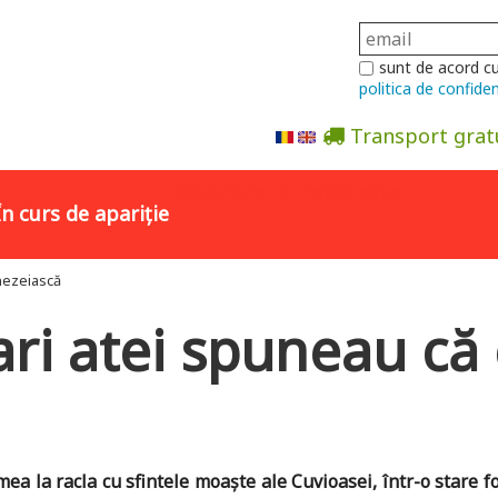
sunt de acord c
politica de confiden
Transport grat
Abonare la newsletter
În curs de apariție
nezeiască
tari atei spuneau c
a la racla cu sfintele moaşte ale Cuvioasei, într-o stare fo