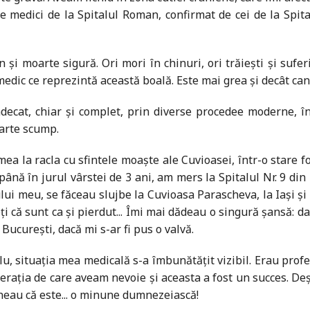
 medici de la Spitalul Roman, confirmat de cei de la Spitalu
şi moarte sigură. Ori mori în chinuri, ori trăieşti şi sufer
medic ce reprezintă această boală. Este mai grea și decât can
ndecat, chiar şi complet, prin diverse procedee moderne, în
oarte scump.
a la racla cu sfintele moaşte ale Cuvioasei, într-o stare fo
până în jurul vârstei de 3 ani, am mers la Spitalul Nr. 9 din
lui meu, se făceau slujbe la Cuvioasa Parascheva, la Iaşi şi
i că sunt ca şi pierdut... Îmi mai dădeau o singură şansă: da
 Bucu­reşti, dacă mi s-ar fi pus o valvă.
 situaţia mea medicală s-a îmbunătăţit vizibil. Erau profes
peraţia de care aveam nevoie şi aceasta a fost un succes. Deş
neau că este... o minune dumnezeiască!