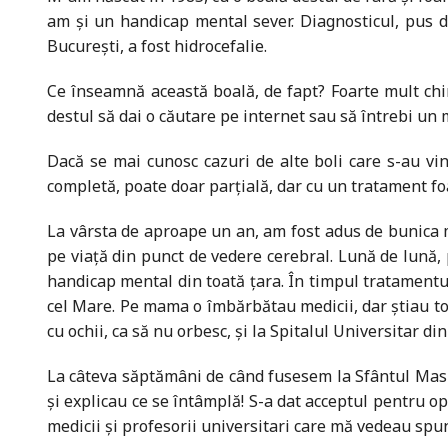
am şi un handicap mental sever. Diagnosticul, pus de
Bucureşti, a fost hidrocefalie.
Ce înseamnă această boală, de fapt? Foarte mult chin 
destul să dai o căutare pe internet sau să întrebi un 
Dacă se mai cunosc cazuri de alte boli care s-au vi
completă, poate doar parţială, dar cu un tratament f
La vârsta de aproape un an, am fost adus de bunica me
pe viață din punct de vedere cerebral. Lună de lună, 
handicap mental din toată ţara. În timpul trata­mentu
cel Mare. Pe mama o îmbărbătau medicii, dar ştiau toţ
cu ochii, ca să nu orbesc, şi la Spitalul Universitar din
La câteva săptămâni de când fusesem la Sfântul Maslu,
și explicau ce se întâmplă! S-a dat acceptul pentru o
medicii şi profesorii universitari care mă vedeau spu