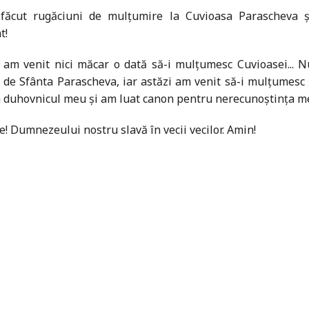
ăcut rugăciuni de mulţumire la Cuvioasa Parascheva şi
t!
am venit nici măcar o dată să-i mulţumesc Cuvioasei... N
e Sfânta Paras­cheva, iar astăzi am venit să-i mulţumesc 
la duhovnicul meu şi am luat canon pentru nerecunoştinţa me
 Dum­nezeului nostru slavă în vecii vecilor. Amin!