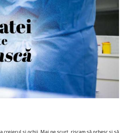
 creierul şi ochii. Mai pe scurt, riscam să orbesc şi să