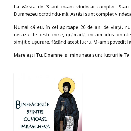
La vârsta de 3 ani m-am vindecat complet. S-au f
Dumnezeu ocrotindu-mă. Astăzi sunt complet vindeca
Numai că eu, în cei aproape 26 de ani de viață, nu 
necazurile peste mine, grămadă, mi-am adus aminte d
simţit o uşurare, făcând acest lucru. M-am spovedit 
Mare eşti Tu, Doamne, şi minunate sunt lucrurile Tale!