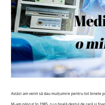
Astăzi am venit să dau mulţumire pentru tot binele pe
M-am născut în 1985, cu o boală destul de rară şi foart