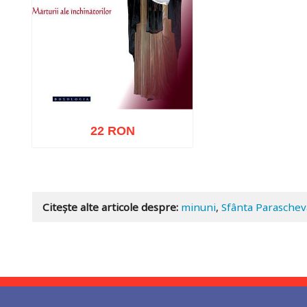
22 RON
Adaugă în coș
Wishlist
Citește alte articole despre:
minuni
,
Sfânta Paraschev