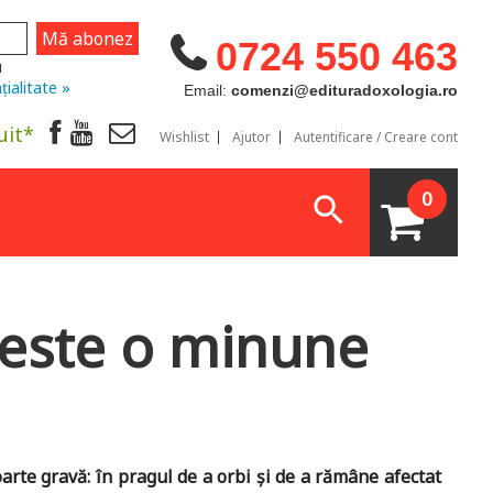
0724 550 463
u
țialitate »
Email:
comenzi@edituradoxologia.ro
uit*
Wishlist
Ajutor
Autentificare / Creare cont
0
ă este o minune
arte gravă: în pragul de a orbi şi de a rămâne afectat