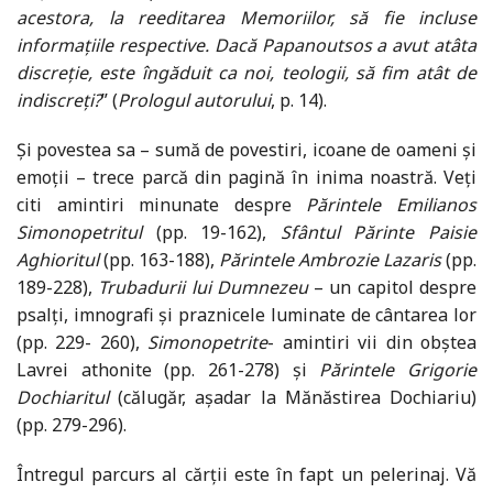
acestora, la reeditarea Memoriilor, să fie incluse
informațiile respective. Dacă Papanoutsos a avut atâta
discreție, este îngăduit ca noi, teologii, să fim atât de
indiscreți?
” (
Prologul autorului
, p. 14).
Și povestea sa – sumă de povestiri, icoane de oameni și
emoții – trece parcă din pagină în inima noastră. Veți
citi amintiri minunate despre
Părintele Emilianos
Simonopetritul
(pp. 19-162),
Sfântul Părinte Paisie
Aghioritul
(pp. 163-188),
Părintele Ambrozie Lazaris
(pp.
189-228),
Trubadurii lui Dumnezeu
– un capitol despre
psalți, imnografi și praznicele luminate de cântarea lor
(pp. 229- 260),
Simonopetrite
- amintiri vii din obștea
Lavrei athonite (pp. 261-278) și
Părintele Grigorie
Dochiaritul
(călugăr, așadar la Mănăstirea Dochiariu)
(pp. 279-296).
Întregul parcurs al cărții este în fapt un pelerinaj. Vă