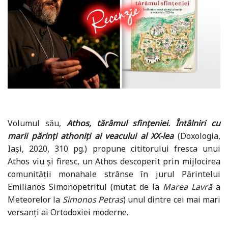
Volumul său,
Athos, tărâmul sfințeniei. Întâlniri cu
marii părinți athoniți ai veacului al XX-lea
(Doxologia,
Iași, 2020, 310 pg.) propune cititorului fresca unui
Athos viu și firesc, un Athos descoperit prin mijlocirea
comunității monahale strânse în jurul Părintelui
Emilianos Simonopetritul (mutat de la
Marea Lavră
a
Meteorelor la
Simonos Petras
) unul dintre cei mai mari
versanți ai Ortodoxiei moderne.