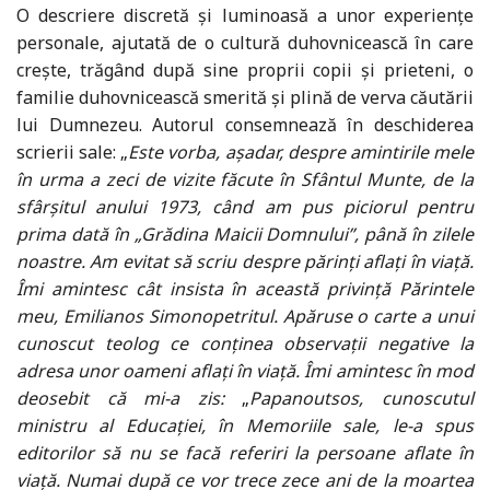
O descriere discretă și luminoasă a unor experiențe
personale, ajutată de o cultură duhovnicească în care
crește, trăgând după sine proprii copii și prieteni, o
familie duhovnicească smerită și plină de verva căutării
lui Dumnezeu. Autorul consemnează în deschiderea
scrierii sale: „
Este vorba, așadar, despre amintirile mele
în urma a zeci de vizite făcute în Sfântul Munte, de la
sfârșitul anului 1973, când am pus piciorul pentru
prima dată în „Grădina Maicii Domnului”, până în zilele
noastre. Am evitat să scriu despre părinți aflați în viață.
Îmi amintesc cât insista în această privință Părintele
meu, Emilianos Simonopetritul. Apăruse o carte a unui
cunoscut teolog ce conținea observații negative la
adresa unor oameni aflați în viață. Îmi amintesc în mod
deosebit că mi-a zis:
„
Papanoutsos, cunoscutul
ministru al Educației, în Memoriile sale, le-a spus
editorilor să nu se facă referiri la persoane aflate în
viață. Numai după ce vor trece zece ani de la moartea