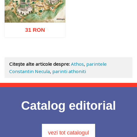
31 RON
Adaugă în coș
Wishlist
Citește alte articole despre:
Athos
,
parintele
Constantin Necula
,
parinti athoniti
Catalog editorial
vezi tot catalogul