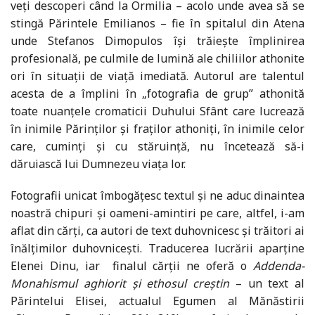
veți descoperi când la Ormilia – acolo unde avea să se
stingă Părintele Emilianos – fie în spitalul din Atena
unde Stefanos Dimopulos își trăiește împlinirea
profesională, pe culmile de lumină ale chiliilor athonite
ori în situații de viață imediată. Autorul are talentul
acesta de a împlini în „fotografia de grup” athonită
toate nuanțele cromaticii Duhului Sfânt care lucrează
în inimile Părinților și fraților athoniți, în inimile celor
care, cuminți și cu stăruință, nu încetează să-i
dăruiască lui Dumnezeu viața lor.
Fotografii unicat îmbogățesc textul și ne aduc dinaintea
noastră chipuri și oameni-amintiri pe care, altfel, i-am
aflat din cărți, ca autori de text duhovnicesc și trăitori ai
înălțimilor duhovnicești. Traducerea lucrării aparține
Elenei Dinu, iar finalul cărții ne oferă o
Addenda-
Monahismul aghiorit și ethosul creștin
– un text al
Părintelui Elisei, actualul Egumen al Mănăstirii