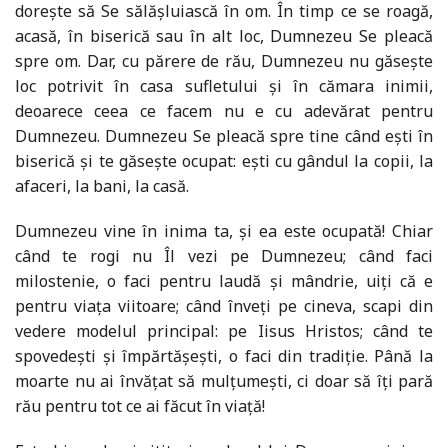
dorește să Se sălășluiască în om. În timp ce se roagă,
acasă, în biserică sau în alt loc, Dumnezeu Se pleacă
spre om. Dar, cu părere de rău, Dumnezeu nu găsește
loc potrivit în casa sufletului și în cămara inimii,
deoarece ceea ce facem nu e cu adevărat pentru
Dumnezeu. Dumnezeu Se pleacă spre tine când ești în
biserică și te găsește ocupat: ești cu gândul la copii, la
afaceri, la bani, la casă.
Dumnezeu vine în inima ta, și ea este ocupată! Chiar
când te rogi nu Îl vezi pe Dumnezeu; când faci
milostenie, o faci pentru laudă și mândrie, uiți că e
pentru viața viitoare; când înveți pe cineva, scapi din
vedere modelul principal: pe Iisus Hristos; când te
spovedești și împărtășești, o faci din tradiție. Până la
moarte nu ai învățat să mulțumești, ci doar să îți pară
rău pentru tot ce ai făcut în viață!