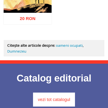
20 RON
Adaugă în coș
Wishlist
Citește alte articole despre:
oameni ocupati
,
Dumnezeu
Catalog editorial
vezi tot catalogul