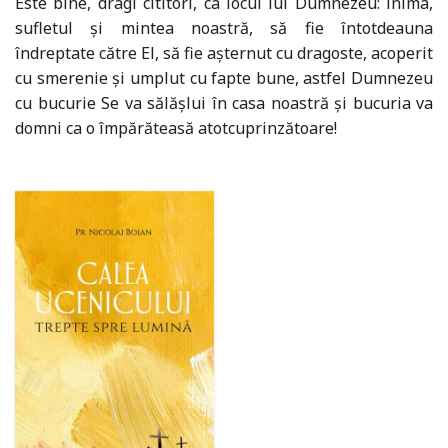
Este bine, dragi cititori, ca locul lui Dumnezeu: inima,
sufletul și mintea noastră, să fie întotdeauna
îndreptate către El, să fie așternut cu dragoste, acoperit
cu smerenie și umplut cu fapte bune, astfel Dumnezeu
cu bucurie Se va sălășlui în casa noastră și bucuria va
domni ca o împărăteasă atotcuprinzătoare!