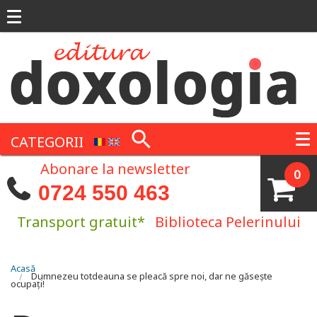
Mergi la conţinutul principal
CATEGORII
Abonare la newsletter
0
0724 550 463
Transport gratuit*
Biblioteca Pelerinului
Eşti aici
Acasă
Dumnezeu totdeauna se pleacă spre noi, dar ne găsește
ocupați!