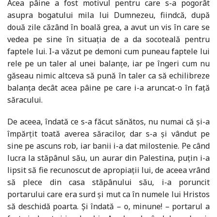
Acea pâine a fost motivul pentru care s-a pogorât
asupra bogatului mila lui Dumnezeu, fiindcă, după
două zile căzând în boală grea, a avut un vis în care se
vedea pe sine în situaţia de a da socoteală pentru
faptele lui. I-a văzut pe demoni cum puneau faptele lui
rele pe un taler al unei balanţe, iar pe îngeri cum nu
găseau nimic altceva să pună în taler ca să echilibreze
balanţa decât acea pâine pe care i-a aruncat-o în faţă
săracului.
De aceea, îndată ce s-a făcut sănătos, nu numai că şi-a
împărţit toată averea săracilor, dar s-a şi vândut pe
sine pe ascuns rob, iar banii i-a dat milostenie. Pe când
lucra la stăpânul său, un aurar din Palestina, puţin i-a
lipsit să fie recunoscut de apropiaţii lui, de aceea vrând
să plece din casa stăpânului său, i-a poruncit
portarului care era surd şi mut ca în numele lui Hristos
să deschidă poarta. Şi îndată – o, minune! – portarul a