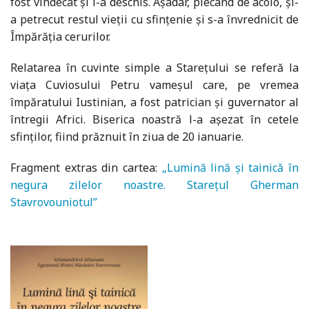
fost vindecat şi i-a deschis. Aşadar, plecând de acolo, şi-
a petrecut restul vieţii cu sfinţenie şi s-a învrednicit de
Împărăţia cerurilor.
Relatarea în cuvinte simple a Stareţului se referă la
viaţa Cuviosului Petru vameşul care, pe vremea
împăratului Iustinian, a fost patrician şi guvernator al
întregii Africi. Biserica noastră l-a aşezat în cetele
sfinţilor, fiind prăznuit în ziua de 20 ianuarie.
Fragment extras din cartea:
„Lumină lină și tainică în
negura zilelor noastre. Starețul Gherman
Stavrovouniotul”