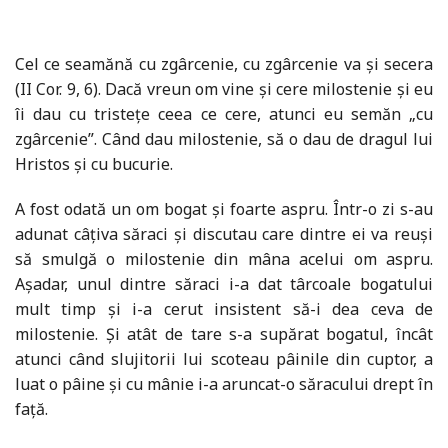
Cel ce seamănă cu zgârcenie, cu zgârcenie va şi secera
(II Cor. 9, 6). Dacă vreun om vine şi cere milostenie şi eu
îi dau cu tristeţe ceea ce cere, atunci eu semăn „cu
zgârcenie”. Când dau milostenie, să o dau de dragul lui
Hristos şi cu bucurie.
A fost odată un om bogat şi foarte aspru. Într-o zi s-au
adunat câţiva săraci şi discutau care dintre ei va reuşi
să smulgă o milostenie din mâna acelui om aspru.
Aşadar, unul dintre săraci i-a dat târcoale bogatului
mult timp şi i-a cerut insistent să-i dea ceva de
milostenie. Şi atât de tare s-a supărat bogatul, încât
atunci când slujitorii lui scoteau pâinile din cuptor, a
luat o pâine şi cu mânie i-a aruncat-o săracului drept în
faţă.