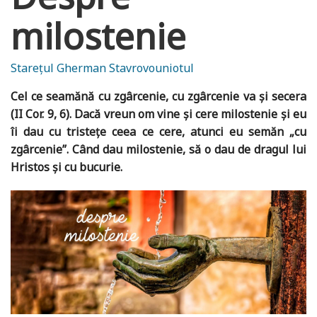
milostenie
Starețul Gherman Stavrovouniotul
Cel ce seamănă cu zgârcenie, cu zgârcenie va şi secera
(II Cor. 9, 6). Dacă vreun om vine şi cere milostenie şi eu
îi dau cu tristeţe ceea ce cere, atunci eu semăn „cu
zgârcenie”. Când dau milostenie, să o dau de dragul lui
Hristos şi cu bucurie.