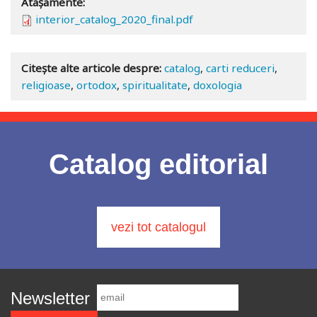
Atașamente:
interior_catalog_2020_final.pdf
Citește alte articole despre:
catalog
,
carti reduceri
,
religioase
,
ortodox
,
spiritualitate
,
doxologia
Catalog editorial
vezi tot catalogul
Newsletter