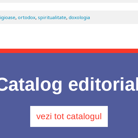
ligioase
,
ortodox
,
spiritualitate
,
doxologia
Catalog editoria
vezi tot catalogul