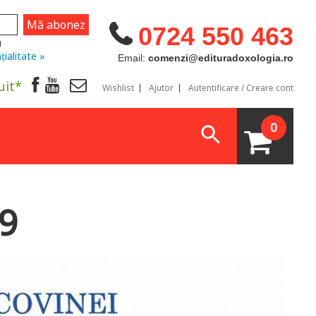
0724 550 463
u
țialitate »
Email:
comenzi@edituradoxologia.ro
uit*
Wishlist
Ajutor
Autentificare / Creare cont
0
19