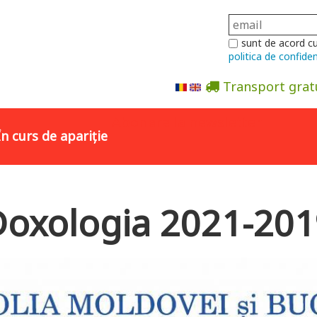
sunt de acord c
politica de confiden
Transport grat
Abonare la newsletter
În curs de apariție
 Doxologia 2021-20