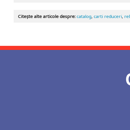
Citește alte articole despre:
catalog
,
carti reduceri
,
re