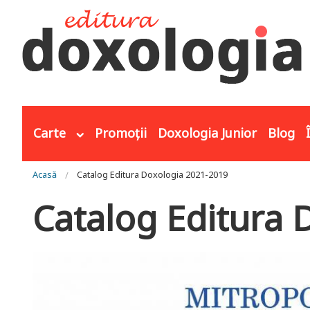
Mergi la conţinutul principal
Carte
Promoții
Doxologia Junior
Blog
Eşti aici
Acasă
Catalog Editura Doxologia 2021-2019
Catalog Editura