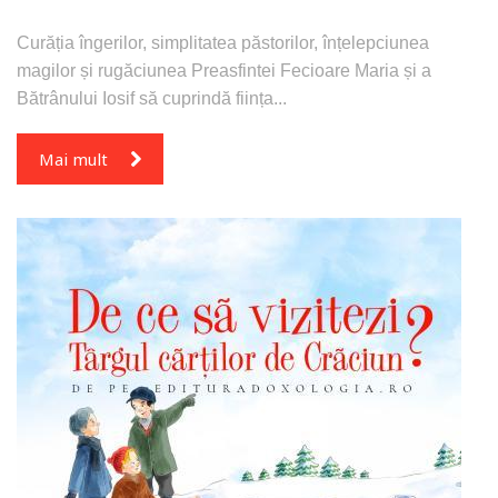
Curăția îngerilor, simplitatea păstorilor, înțelepciunea
magilor și rugăciunea Preasfintei Fecioare Maria și a
Bătrânului Iosif să cuprindă ființa...
Mai mult