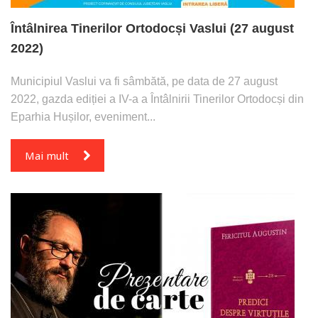
Întâlnirea Tinerilor Ortodocși Vaslui (27 august
2022)
Municipiul Vaslui va fi sâmbătă, pe data de 27 august
2022, gazda ediției a IV-a a Întâlnirii Tinerilor Ortodocși din
Eparhia Hușilor, eveniment...
Mai mult