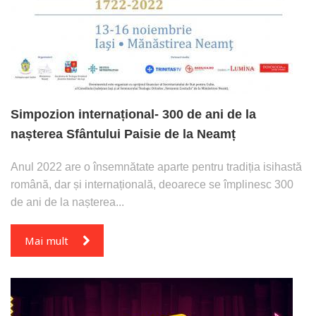
Simpozion internațional- 300 de ani de la
nașterea Sfântului Paisie de la Neamț
Anul 2022 are o însemnătate aparte pentru tradiția isihastă
română, dar și internațională, deoarece se împlinesc 300
de ani de la nașterea...
Mai mult