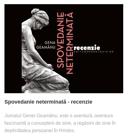
Spovedanie neterminată - recenzie
Jurnalul Genei Geamănu, este o aventură, aventura
fascinantă a cunoașterii de sine, a regăsirii de sine în
deplinătatea persoanei în Hristos.