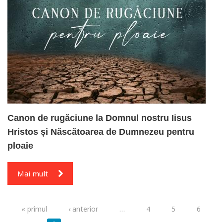
Canon de rugăciune la Domnul nostru Iisus
Hristos și Născătoarea de Dumnezeu pentru
ploaie
Mai mult
Pagini
« primul
‹ anterior
…
4
5
6