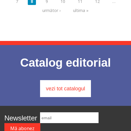
7
8
9
10
11
12
…
următor ›
ultima »
Catalog editorial
vezi tot catalogul
Newsletter