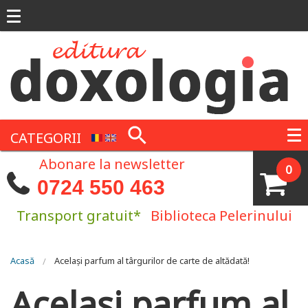
Mergi la conţinutul principal
CATEGORII
Abonare la newsletter
0
0724 550 463
Transport gratuit*
Biblioteca Pelerinului
Eşti aici
Acasă
Același parfum al târgurilor de carte de altădată!
Același parfum al