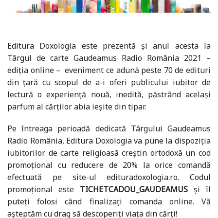
Editura Doxologia este prezentă și anul acesta la
Târgul de carte Gaudeamus Radio România 2021 –
ediția online – eveniment ce adună peste 70 de edituri
din țară cu scopul de a-i oferi publicului iubitor de
lectură o experiență nouă, inedită, păstrând același
parfum al cărților abia ieșite din tipar.
Pe întreaga perioadă dedicată Târgului Gaudeamus
Radio România, Editura Doxologia va pune la dispoziția
iubitorilor de carte religioasă creștin ortodoxă un cod
promoțional cu reducere de 20% la orice comandă
efectuată pe site-ul edituradoxologia.ro. Codul
promoțional este
TICHETCADOU_GAUDEAMUS
și îl
puteți folosi când finalizați comanda online. Vă
așteptăm cu drag să descoperiți viața din cărți!