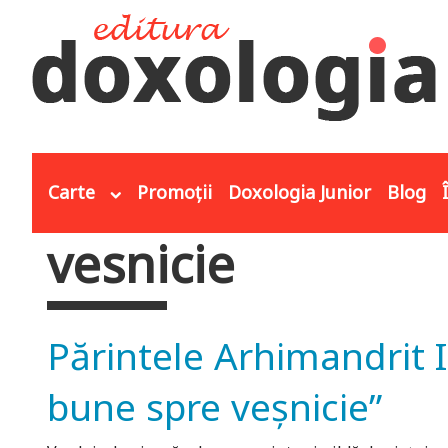
Mergi la conţinutul principal
Carte
Promoții
Doxologia Junior
Blog
vesnicie
Eşti aici
Părintele Arhimandrit Ir
bune spre veșnicie”