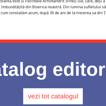
sfântă este și Părintele Arhimandrit Irineu Ilie, care, deși a
ață îmbunătățită din Biserica noastră. Din lumina sufletului 
 așa cum constatăm acum, după 30 de ani de la trecerea sa din 
talog editor
vezi tot catalogul