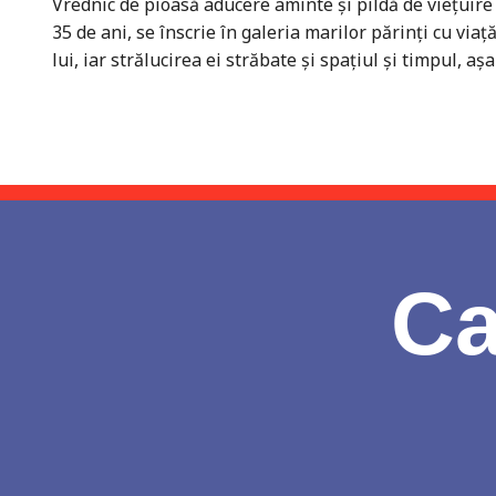
Vrednic de pioasă aducere aminte și pildă de viețuire 
35 de ani, se înscrie în galeria marilor părinți cu vi
lui, iar strălucirea ei străbate și spațiul și timpul,
Ca