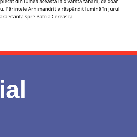
 plecat din lumea aceasta la o vârstă tânără, de doar
său, Părintele Arhimandrit a răspândit lumină în jurul
Țara Sfântă spre Patria Cerească.
ial