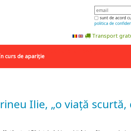
sunt de acord c
politica de confiden
Transport grat
Abonare la newsletter
În curs de apariție
ineu Ilie, „o viață scurtă,