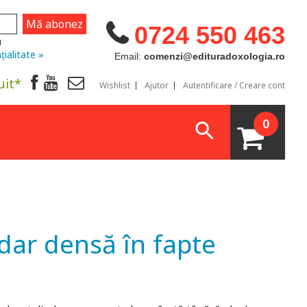
0724 550 463
u
țialitate »
Email:
comenzi@edituradoxologia.ro
uit*
Wishlist
Ajutor
Autentificare / Creare cont
0
 dar densă în fapte