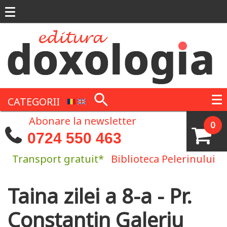
Mergi la conţinutul principal
CATEGORII
Abonare la newsletter
0
0724 550 463
Transport gratuit*
Biblioteca Pelerinului
Taina zilei a 8-a - Pr.
Eşti aici
Constantin Galeriu