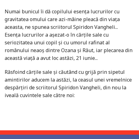
Numai bunicul îi dă copilului esenţa lucrurilor cu
gravitatea omului care azi-mâine pleacă din viaţa
aceasta, ne spunea scriitorul Spiridon Vangheli...
Esența lucrurilor a așezat-o în cărțile sale cu
seriozitatea unui copil și cu umorul rafinat al
românului neaoș dintre Ozana și Răut, iar plecarea din
această viață a avut loc astăzi, 21 iunie...
Răsfoind cărțile sale și căutând cu grijă prin sipetul
amintirilor aducem la astăzi, la ceasul unei vremelnice
despărțiri de scriitorul Spiridon Vangheli, din nou la
iveală cuvintele sale către noi: