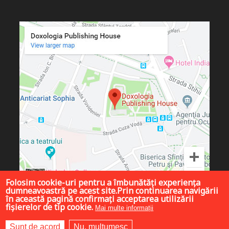
Folosim cookie-uri pentru a îmbunătăți experiența
dumneavoastră pe acest site.Prin continuarea navigării
în această pagină confirmați acceptarea utilizării
fișierelor de tip cookie.
Mai multe informații
Sunt de acord
Nu, mulțumesc