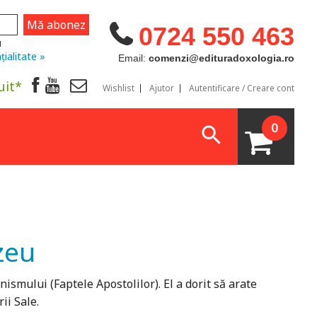
0724 550 463
u
țialitate »
Email:
comenzi@edituradoxologia.ro
uit*
Wishlist
Ajutor
Autentificare / Creare cont
0
zeu
nismului (Faptele Apostolilor). El a dorit să arate
rii Sale.