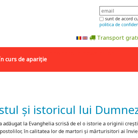
sunt de acord c
politica de confiden
Transport grat
Abonare la newsletter
În curs de apariție
tul și istoricul lui Dumne
 adăugat la Evanghelia scrisă de el o istorie a originii crești
postolilor, în calitatea lor de martori și mărturisitori ai învie