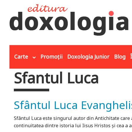
Mergi la conţinutul principal
Carte
Promoții
Doxologia Junior
Blog
Sfantul Luca
Eşti aici
Sfântul Luca Evanghelis
Sfântul Luca este singurul autor din Antichitate care a
continuitatea dintre istoria lui Iisus Hristos și cea a a