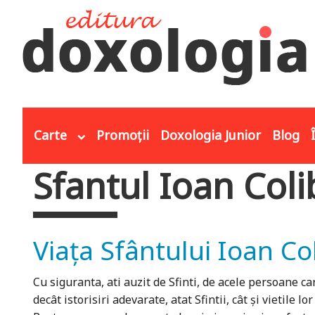
Mergi la conţinutul principal
Carte
Promoții
Doxologia Junior
Blog
Sfantul Ioan Col
Eşti aici
Viața Sfântului Ioan Co
Cu siguranta, ati auzit de Sfinti, de acele persoane c
decât istorisiri adevarate, atat Sfintii, cât și vietile 