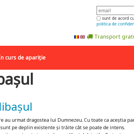
sunt de acord c
politica de confiden
Transport grat
Abonare la newsletter
În curs de apariție
ibașul
libașul
are au urmat dragostea lui Dumnezeu. Cu toate ca aceștia par 
lor sunt pe deplin existente și trăite cât se poate de intens.