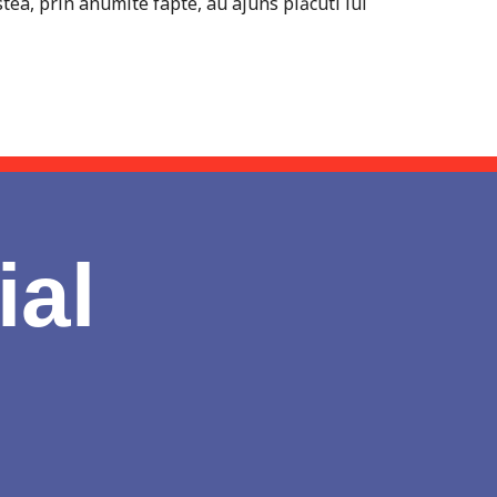
estea, prin anumite fapte, au ajuns plăcuti lui
ial