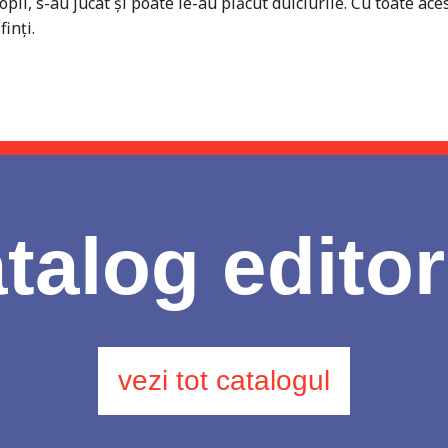
 copii, s-au jucat și poate le-au plăcut dulciurile. Cu toate ac
finți.
talog editor
vezi tot catalogul