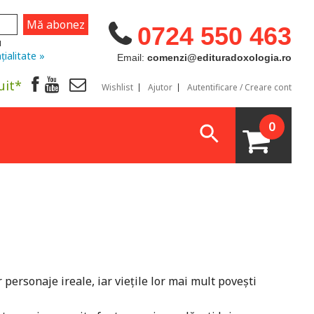
0724 550 463
u
țialitate »
Email:
comenzi@edituradoxologia.ro
uit*
Wishlist
Ajutor
Autentificare / Creare cont
0
personaje ireale, iar viețile lor mai mult povești