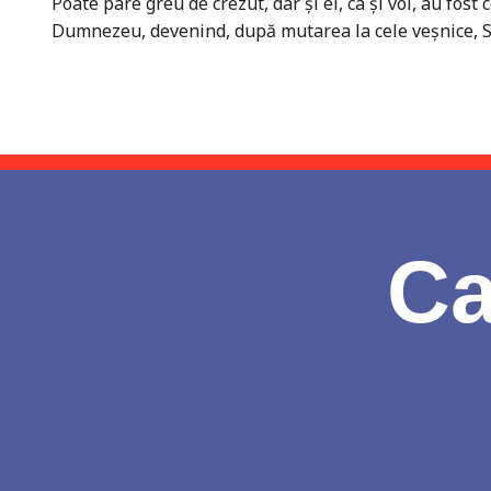
Poate pare greu de crezut, dar și ei, ca și voi, au fost
Dumnezeu, devenind, după mutarea la cele veșnice, S
Ca