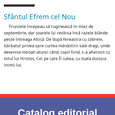
Sfântul Efrem cel Nou
Frunzele începeau să ruginească în miez de
septembrie, dar soarele îşi revărsa încă razele blânde
peste întreaga Attică. De după fereastra cu zăbrele,
bărbatul privea spre curtea mănăstirii sale dragi, unde
devenise monah atunci când, copil fiind, s-a afierosit cu
totul lui Hristos, Cel pe care Îl iubea, cu toată duioşia
inimii lui.
Catalog editorial