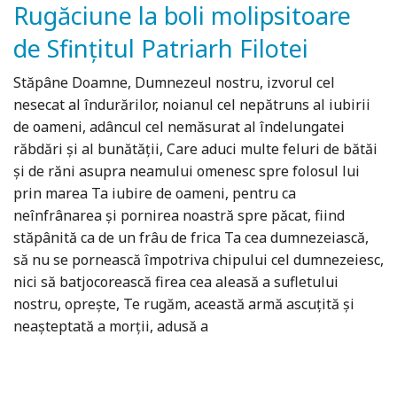
Rugăciune la boli molipsitoare
de Sfinţitul Patriarh Filotei
Stăpâne Doamne, Dumnezeul nostru, izvorul cel
nesecat al îndurărilor, noianul cel nepătruns al iubirii
de oameni, adâncul cel nemăsurat al îndelungatei
răbdări şi al bunătăţii, Care aduci multe feluri de bătăi
şi de răni asupra neamului omenesc spre folosul lui
prin marea Ta iubire de oameni, pentru ca
neînfrânarea şi pornirea noastră spre păcat, fiind
stăpânită ca de un frâu de frica Ta cea dumnezeiască,
să nu se pornească împotriva chipului cel dumnezeiesc,
nici să batjocorească firea cea aleasă a sufletului
nostru, opreşte, Te rugăm, această armă ascuţită şi
neaşteptată a morţii, adusă a