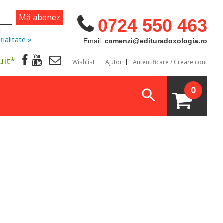
0724 550 463
u
țialitate »
Email:
comenzi@edituradoxologia.ro
uit*
Wishlist
Ajutor
Autentificare / Creare cont
0