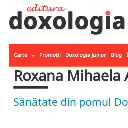
Mergi la conţinutul principal
Carte
Promoții
Doxologia Junior
Blog
Roxana Mihaela
Eşti aici
Sănătate din pomul D