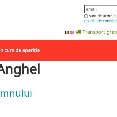
sunt de acord c
politica de confiden
Transport grat
Abonare la newsletter
În curs de apariție
 Anghel
omnului