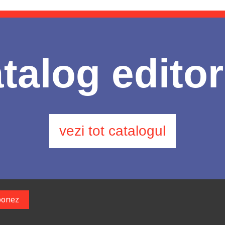
talog editor
vezi tot catalogul