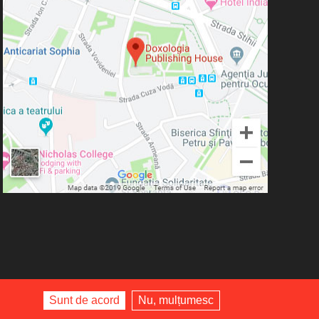
Sunt de acord
Nu, mulțumesc
edituradoxologia.ro