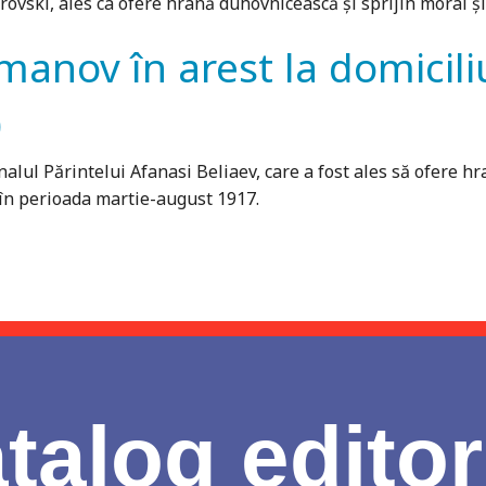
rovski, ales ca ofere hrană duhovnicească și sprijin moral și
manov în arest la domicili
)
lul Părintelui Afanasi Beliaev, care a fost ales să ofere hr
, în perioada martie-august 1917.
talog editor