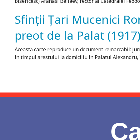
bisericesc) Afanasi Beliaev, rector al Catedralei Feodo
Sfinții Țari Mucenici Ro
preot de la Palat (1917
Această carte reproduce un document remarcabil: jurna
în timpul arestului la domiciliu în Palatul Alexandru
Ca