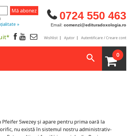
0724 550 463
u
țialitate »
Email:
comenzi@edituradoxologia.ro
uit*
Wishlist
Ajutor
Autentificare / Creare cont
0
yn Pfeifer Swezey și apare pentru prima oară la
orific, nu există în sistemul nostru administrativ-