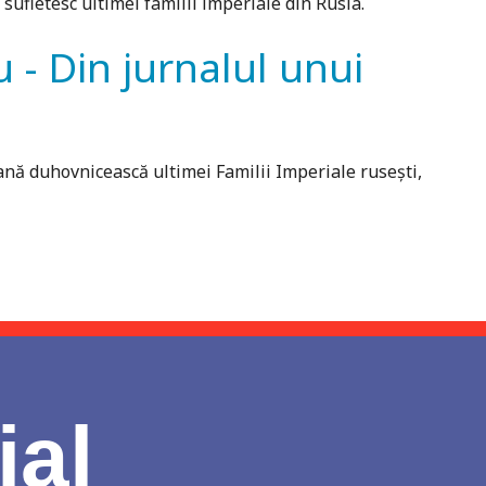
 sufletesc ultimei familii imperiale din Rusia.
u - Din jurnalul unui
ană duhovnicească ultimei Familii Imperiale rusești,
ial