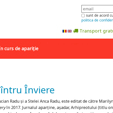
sunt de acord c
politica de confiden
Transport grat
Abonare la newsletter
În curs de apariție
 întru Înviere
ucian Radu și a Stelei Anca Radu, este editat de către Maril
ery
în 2017. Jurnalul aparține, așadar, Arhipreotului (titlu on