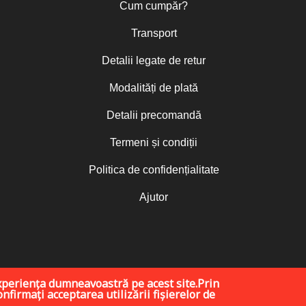
Cum cumpăr?
Transport
Detalii legate de retur
Modalități de plată
Detalii precomandă
Termeni și condiții
Politica de confidențialitate
Ajutor
xperiența dumneavoastră pe acest site.Prin
nfirmați acceptarea utilizării fișierelor de
OXOLOGIA MEDIA
, Mitropolia Moldovei și Bucovinei | © 2026 