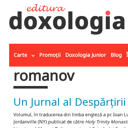
Mergi la conţinutul principal
Carte
Promoții
Doxologia Junior
Blog
romanov
Eşti aici
Un Jurnal al Despărțirii
Volumul, în traducerea din limba engleză a pr. Ioan L
Jordanville (NY) publicat de către
Holy Trinity Monast