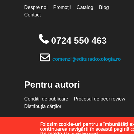
Despre noi
Promoții
Catalog
Blog
Contact
0724 550 463
comenzi@edituradoxologia.ro
Pentru autori
Condiții de publicare
Procesul de peer review
Distribuția cărților
Folosim cookie-uri pentru a îmbunătăți e
continuarea navigării în această pagină co
tip cookie.
Site realizat de
D