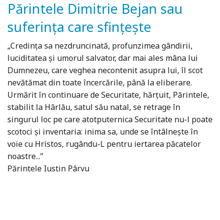
Părintele Dimitrie Bejan sau
suferința care sfințește
„Credinţa sa nezdruncinată, profunzimea gândirii,
luciditatea şi umorul salvator, dar mai ales mâna lui
Dumnezeu, care veghea necontenit asupra lui, îl scot
nevătămat din toate încercările, până la eliberare.
Urmărit în continuare de Securitate, hărţuit, Părintele,
stabilit la Hârlău, satul său natal, se retrage în
singurul loc pe care atotputernica Securitate nu-l poate
scotoci şi inventaria: inima sa, unde se întâlneşte în
voie cu Hristos, rugându-L pentru iertarea păcatelor
noastre...”
Părintele Iustin Pârvu