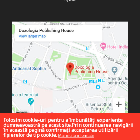
Folosim cookie-uri pentru a îmbunătăți experiența
dumneavoastră pe acest site.Prin continuarea navigării
în această pagină confirmați acceptarea utilizării
fișierelor de tip cookie.
Mai multe informații