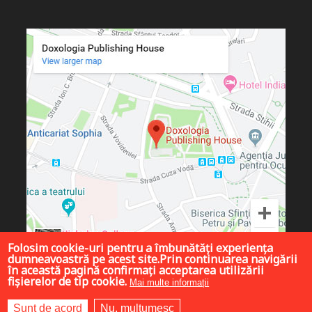
Folosim cookie-uri pentru a îmbunătăți experiența
dumneavoastră pe acest site.Prin continuarea navigării
în această pagină confirmați acceptarea utilizării
fișierelor de tip cookie.
Mai multe informații
Sunt de acord
Nu, mulțumesc