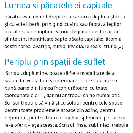
Lumea şi păcatele ei capitale
Păcatul este definit drept încălcarea cu deplină știință
și cu voie liberă, prin gînd, cuvînt sau faptă, a legilor
morale sau neîmplinirea unei legi morale. În cărțile
sfinte sînt identificate șapte păcate capitale: lăcomia,
desfrînarea, avariția, mînia, invidia, lenea și trufia.[...]
Periplu prin spaţii de suflet
Scrisul, după mine, poate să fie o modalitate de a
scoate la iveală lumea interioară – care cuprinde o
bună parte din lumea înconjurătoare, cu toate
coordonatele ei – , dar nu ar trebui să fie numai atît.
Scrisul trebuie să vină și cu soluții pentru cele spuse,
pentru toate problemele scoase din adînc, pentru
neputințe, pentru trăirea clipelor splendide pe care ni
le-a oferit viața aceasta. Scrisul, însă, subliniez, trebuie
să vină cu soluții proprii, iar aceasta se poate face