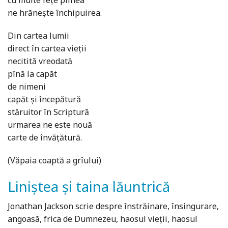
cu multe feţe pîinea
ne hrăneşte închipuirea.
Din cartea lumii
direct în cartea vieţii
necitită vreodată
pînă la capăt
de nimeni
capăt şi începătură
stăruitor în Scriptură
urmarea ne este nouă
carte de învăţătură.
(Văpaia coaptă a grîului)
Liniștea și taina lăuntrică
Jonathan Jackson scrie despre înstrăinare, însingurare,
angoasă, frica de Dumnezeu, haosul vieții, haosul