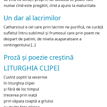
numai cînd este pregătit, cînd a ajuns la maturitate.
Un dar al lacrimilor
Catharsisul e cel care prin lacrimi ne purifică, ne curăţă
sufletul întru sublimul şi frumosul care prin poem ne
despart de patimi, de nivela acaparatoare a
contingentului.[...]
Proză și poezie creștină
LITURGHIA CLIPEI
Cuvînt şoptit la vecernie
în liturghia clipei
şi fără de loc timpul
trecerea prin viaţă
prin văpaia coaptă a grîului