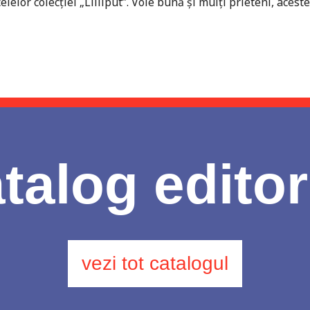
celelor colecţiei „Lilliput”. Voie bună şi mulţi prieteni, aces
talog editor
vezi tot catalogul