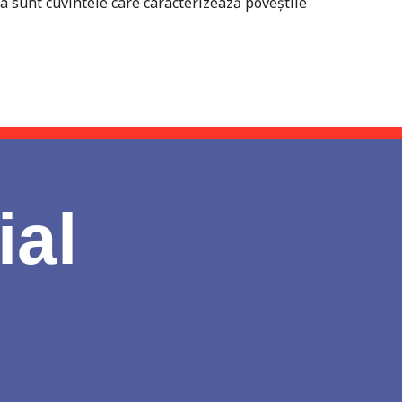
tea sunt cuvintele care caracterizează poveştile
ial