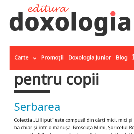
Mergi la conţinutul principal
Carte
Promoții
Doxologia Junior
Blog
pentru copii
Eşti aici
Serbarea
Colecţia „Lilliput” este compusă din cărţi mici, mici ş
ba chiar şi într-o mănuşă. Broscuţa Mimi, Şoricelul Rob