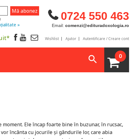
0724 550 463
u
țialitate »
Email:
comenzi@edituradoxologia.ro
uit*
Wishlist
Ajutor
Autentificare / Creare cont
0
ice moment. Ele încap foarte bine în buzunar, în rucsac,
or încânta cu jocurile şi gândurile lor, care abia