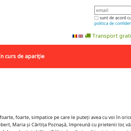
sunt de acord c
politica de confiden
Transport grat
Abonare la newsletter
În curs de apariție
i foarte, foarte, simpatice pe care le puteţi avea cu voi în or
ert, Maria şi Cârtiţa Poznaşă, împreună cu prietenii lor, vă v