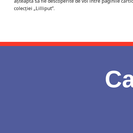
aşteaptă să fie descoperite de voi între paginile cărti
colecţiei „Lilliput”.
Ca